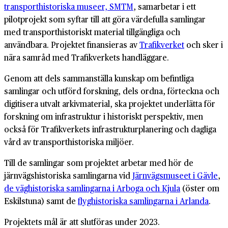
transporthistoriska museer, SMTM
, samarbetar i ett
pilotprojekt som syftar till att göra värdefulla samlingar
med transporthistoriskt material tillgängliga och
användbara. Projektet finansieras av
Trafikverket
och sker i
nära samråd med Trafikverkets handläggare.
Genom att dels sammanställa kunskap om befintliga
samlingar och utförd forskning, dels ordna, förteckna och
digitisera utvalt arkiv­material, ska projektet underlätta för
forskning om infra­struktur i historiskt perspektiv, men
också för Trafikverkets infrastruktur­planering och dagliga
vård av transport­historiska miljöer.
Till de samlingar som projektet arbetar med hör de
järnvägs­historiska samlingarna vid
Järnvägsmuseet i Gävle
,
de väghistoriska samlingarna i Arboga och Kjula
(öster om
Eskilstuna) samt de
flyghistoriska samlingarna i Arlanda
.
Projektets mål är att slutföras under 2023.