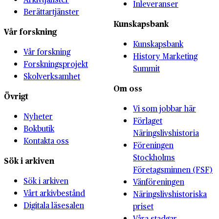
Inleveranser
Berättartjänster
Kunskapsbank
Vår forskning
Kunskapsbank
Vår forskning
History Marketing
Forskningsprojekt
Summit
Skolverksamhet
Om oss
Övrigt
Vi som jobbar här
Nyheter
Förlaget
Bokbutik
Näringslivshistoria
Kontakta oss
Föreningen
Stockholms
Sök i arkiven
Företagsminnen (FSF)
Sök i arkiven
Vänföreningen
Vårt arkivbestånd
Näringslivshistoriska
Digitala läsesalen
priset
Våra stadgar