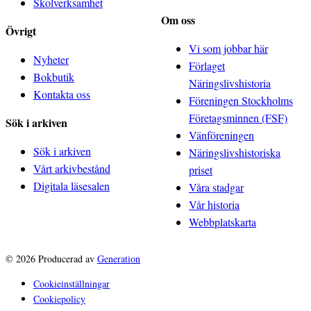
Skolverksamhet
Om oss
Övrigt
Vi som jobbar här
Nyheter
Förlaget
Bokbutik
Näringslivshistoria
Kontakta oss
Föreningen Stockholms
Företagsminnen (FSF)
Sök i arkiven
Vänföreningen
Sök i arkiven
Näringslivshistoriska
Vårt arkivbestånd
priset
Digitala läsesalen
Våra stadgar
Vår historia
Webbplatskarta
© 2026 Producerad av
Generation
Cookieinställningar
Cookiepolicy