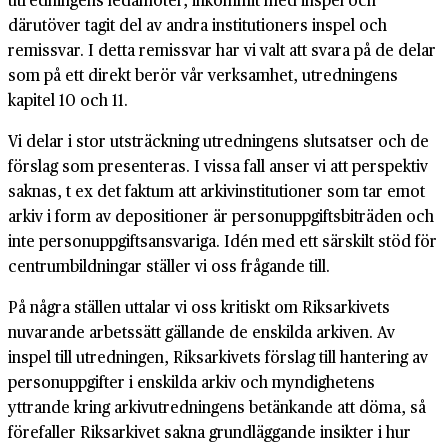
därutöver tagit del av andra institutioners inspel och
remissvar. I detta remissvar har vi valt att svara på de delar
som på ett direkt berör vår verksamhet, utredningens
kapitel 10 och 11.
Vi delar i stor utsträckning utredningens slutsatser och de
förslag som presenteras. I vissa fall anser vi att perspektiv
saknas, t ex det faktum att arkivinstitutioner som tar emot
arkiv i form av depositioner är personuppgiftsbiträden och
inte personuppgiftsansvariga. Idén med ett särskilt stöd för
centrumbildningar ställer vi oss frågande till.
På några ställen uttalar vi oss kritiskt om Riksarkivets
nuvarande arbetssätt gällande de enskilda arkiven. Av
inspel till utredningen, Riksarkivets förslag till hantering av
personuppgifter i enskilda arkiv och myndighetens
yttrande kring arkivutredningens betänkande att döma, så
förefaller Riksarkivet sakna grundläggande insikter i hur