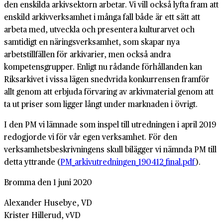
den enskilda arkivsektorn arbetar. Vi vill också lyfta fram att
enskild arkivverksamhet i många fall både är ett sätt att
arbeta med, utveckla och presentera kulturarvet och
samtidigt en näringsverksamhet, som skapar nya
arbetstillfällen för arkivarier, men också andra
kompetensgrupper. Enligt nu rådande förhållanden kan
Riksarkivet i vissa lägen snedvrida konkurrensen framför
allt genom att erbjuda förvaring av arkivmaterial genom att
ta ut priser som ligger långt under marknaden i övrigt.
I den PM vi lämnade som inspel till utredningen i april 2019
redogjorde vi för vår egen verksamhet. För den
verksamhetsbeskrivningens skull bilägger vi nämnda PM till
detta yttrande (
PM_arkivutredningen_190412_final.pdf
).
Bromma den 1 juni 2020
Alexander Husebye, VD
Krister Hillerud, vVD