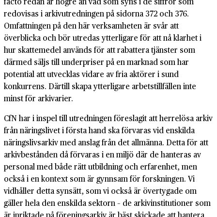
facto redan är högre än vad som syns i de siffror som
redovisas i arkivutredningen på sidorna 372 och 376.
Omfattningen på den här verksamheten är svår att
överblicka och bör utredas ytterligare för att nå klarhet i
hur skattemedel används för att rabattera tjänster som
därmed säljs till underpriser på en marknad som har
potential att utvecklas vidare av fria aktörer i sund
konkurrens. Därtill skapa ytterligare arbetstillfällen inte
minst för arkivarier.
CfN har i inspel till utredningen föreslagit att herrelösa arkiv
från näringslivet i första hand ska förvaras vid enskilda
näringslivsarkiv med anslag från det allmänna. Detta för att
arkivbestånden då förvaras i en miljö där de hanteras av
personal med både rätt utbildning och erfarenhet, men
också i en kontext som är gynnsam för forskningen. Vi
vidhåller detta synsätt, som vi också är övertygade om
gäller hela den enskilda sektorn – de arkivinstitutioner som
är inriktade på föreningsarkiv är bäst skickade att hantera