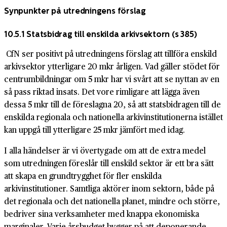
Synpunkter på utredningens förslag
10.5.1 Statsbidrag till enskilda arkivsektorn
(s 385)
CfN ser positivt på utredningens förslag att tillföra enskild
arkivsektor ytterligare 20 mkr årligen. Vad gäller stödet för
centrumbildningar om 5 mkr har vi svårt att se nyttan av en
så pass riktad insats. Det vore rimligare att lägga även
dessa 5 mkr till de föreslagna 20, så att statsbidragen till de
enskilda regionala och nationella arkivinstitutionerna istället
kan uppgå till ytterligare 25 mkr jämfört med idag.
I alla händelser är vi övertygade om att de extra medel
som utredningen föreslår till enskild sektor är ett bra sätt
att skapa en grundtrygghet för fler enskilda
arkivinstitutioner. Samtliga aktörer inom sektorn, både på
det regionala och det nationella planet, mindre och större,
bedriver sina verksamheter med knappa ekonomiska
marginaler. Varje årsbudget bygger på att deponerande