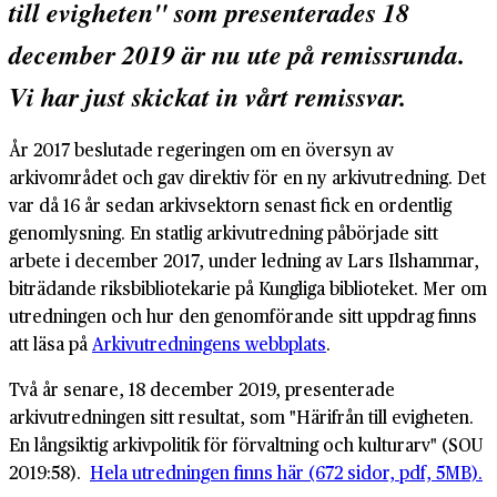
till evigheten" som presenterades 18
december 2019 är nu ute på remissrunda.
Vi har just skickat in vårt remissvar.
År 2017 beslutade regeringen om en översyn av
arkivområdet och gav direktiv för en ny arkivutredning. Det
var då 16 år sedan arkivsektorn senast fick en ordentlig
genomlysning. En statlig arkivutredning påbörjade sitt
arbete i december 2017, under ledning av Lars Ilshammar,
biträdande riksbibliotekarie på Kungliga biblioteket. Mer om
utredningen och hur den genomförande sitt uppdrag finns
att läsa på
Arkivutredningens webbplats
.
Två år senare, 18 december 2019, presenterade
arkivutredningen sitt resultat, som "Härifrån till evigheten.
En långsiktig arkivpolitik för förvaltning och kulturarv" (SOU
2019:58).
Hela utredningen finns här (672 sidor, pdf, 5MB).