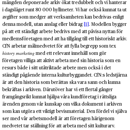
mängden deponerade arkiv ökat tredubbelt och vi hanterar
i dagsläget runt 80 000 hyllmeter. Vi har också kunnat ta ut
avgifter som medger att verksamheten kan bedrivas enligt
denna modell, utan anslag eller bidrag
[1]
. Modellen bygger
på att ett ständigt arbete bedrivs med att påvisa nyttan för
medlemsföretagen med att ha tillgång till ett historiskt arkiv.
CfN arbetar målmedvetet för att fylla begrepp som tex
med ett relevant innehåll som gör
history marketing
företagen villiga att aktivt arbeta med sin historia som en
resurs både i sitt utåtriktade arbete men också i det
ständigt pågående interna kulturbyggandet. CfN:s ledstjärna
är att den historia som berättas ska vara sann och kunna
bekräftas i arkiven. Därutöver har vi ett flertal gånger
framgångsrikt kunnat hjälpa våra kundföretag i rättsliga
ärenden genom vår kunskap om vilka dokument i arkiven
som kan utgöra ett viktigt bevismaterial. Den fördel vi själva
ser med vår arbetsmodell är att företagen härigenom
medvetet tar ställning för att arbeta med sitt kulturarv.