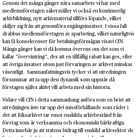
Genom det många gånger nära samarbete vi har med
medlemsföretagen säkerställer vi också en kontinuerlig
arkivbildning, nytt arkivmaterial tillförs löpande, vilket
skiljer sig från att genomföra engångsinsatser. I vissa fall
drabbas medlemsföretagen av sparbeting, vilket naturligtvis
kan få konsekvenser för betalningsförmågan visavi CfN.
Många gånger kan vi då komma överens om det som vi
kallar ”övervintring”, dvs att en tillfällig rabatt kan ges, eller
att övriga insatser utom just förvaringen av arkivet minskas
väsentligt. Sammanfattningsvis tycker vi att utredningen
försummar att ta upp den dynamik som uppstår då
företagen själva aktivt vill arbeta med sin historia.
Vidare vill CfN i detta sammanhang anföra som en brist att
utredningen inte tar upp det missförhållande som råder i
det att Riksarkivet tar emot enskilda arkivbestånd från
företag som är verksamma och ekonomiskt bärkraftiga.
Detta innebär ju att statens bidrag till enskild arkivsektor de