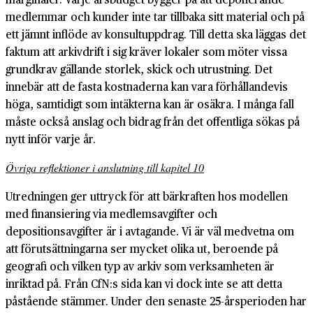
medlemmar och kunder inte tar tillbaka sitt material och på
ett jämnt inflöde av konsultuppdrag. Till detta ska läggas det
faktum att arkivdrift i sig kräver lokaler som möter vissa
grundkrav gällande storlek, skick och utrustning. Det
innebär att de fasta kostnaderna kan vara förhållandevis
höga, samtidigt som intäkterna kan är osäkra. I många fall
måste också anslag och bidrag från det offentliga sökas på
nytt inför varje år.
Övriga reflektioner i anslutning till kapitel 10
Utredningen ger uttryck för att bärkraften hos modellen
med finansiering via medlemsavgifter och
depositionsavgifter är i avtagande. Vi är väl medvetna om
att förutsättningarna ser mycket olika ut, beroende på
geografi och vilken typ av arkiv som verksamheten är
inriktad på. Från CfN:s sida kan vi dock inte se att detta
påstående stämmer. Under den senaste 25-årsperioden har