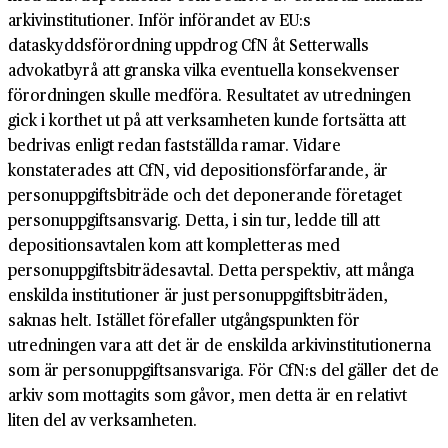
arkivinstitutioner. Inför införandet av EU:s
dataskyddsförordning uppdrog CfN åt Setterwalls
advokatbyrå att granska vilka eventuella konsekvenser
förordningen skulle medföra. Resultatet av utredningen
gick i korthet ut på att verksamheten kunde fortsätta att
bedrivas enligt redan fastställda ramar. Vidare
konstaterades att CfN, vid depositionsförfarande, är
personuppgiftsbiträde och det deponerande företaget
personuppgiftsansvarig. Detta, i sin tur, ledde till att
depositionsavtalen kom att kompletteras med
personuppgiftsbiträdesavtal. Detta perspektiv, att många
enskilda institutioner är just personuppgiftsbiträden,
saknas helt. Istället förefaller utgångspunkten för
utredningen vara att det är de enskilda arkivinstitutionerna
som är personuppgiftsansvariga. För CfN:s del gäller det de
arkiv som mottagits som gåvor, men detta är en relativt
liten del av verksamheten.