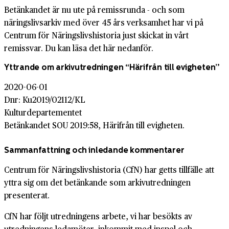
Betänkandet är nu ute på remissrunda - och som
näringslivsarkiv med över 45 års verksamhet har vi på
Centrum för Näringslivshistoria just skickat in vårt
remissvar. Du kan läsa det här nedanför.
Yttrande om arkivutredningen “Härifrån till evigheten”
2020-06-01
Dnr: Ku2019/02112/KL
Kulturdepartementet
Betänkandet SOU 2019:58, Härifrån till evigheten.
Sammanfattning och inledande kommentarer
Centrum för Näringslivshistoria (CfN) har getts tillfälle att
yttra sig om det betänkande som arkivutredningen
presenterat.
CfN har följt utredningens arbete, vi har besökts av
utredningens ledamöter, inkommit med inspel och