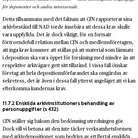
för deponenter och andra intresserade.
Detta tillsammans med det faktum att CfN rapporterat sina
arkivbestånd till NAD torde innebära att dessa krav skulle
vara uppfyllda. Det är dock viktigt, för en fortsatt
förtroendefull relation mellan CfN och medlemsföretagen,
att inga krav kommer att ställas på att material som lämnats
i deposition ska vara öppet för forskning med mindre än att
respektive arkivägare gett sitt tillstånd. I vissa fall önskar
företag att hela depositionsförfarandet ska omgärdas av
sekretess, det är även i dessa fall ytterst angeläget att vi kan
efterkomma kundernas krav.
11.7.2 Enskilda arkivinstitutioners behandling av
personuppgifter
(s 432)
CfN ställer sig bakom den bedömning utredningen gör.
Dock vill vi betona att den inte täcker verksamhetsformen
med arkivdepositioner som bedrivs av ett flertal enskilda