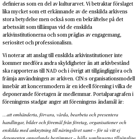
definieras som en del av kulturarvet. Vi betraktar förslaget
lika mycket som ett erkännande av de enskilda arkivens
stora betydelse men också som en bekräftelse på det
arbetssätt som tillämpas vid de enskilda
arkivinstitutionerna och som präglas av engagemang,
seriositet och professionalism.
Vi noterar att anslag till enskilda arkivinstitutioner inte
kommer medföra andra skyldigheter än att arkivbestånd
ska rapporteras till NAD och i övrigt att tillgängliggöra och
främja användningen av arkiven. CfN:s organisationsmodell
innebär att koncernmodern är en ideell förening i vilka de
deponerande företagen är medlemmar. Portalparagrafen i
föreningens stadgar anger att föreningens ändamål är:
…att omhänderta, förvara, vårda, bearbeta och presentera
handlingar, bilder och föremål från företag, organisationer och
enskilda med anknytning till näringslivet samt – för så vitt ej
deponenten annorlunda bestämmer – hålla samlingarna tillgängliga