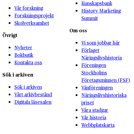
Kunskapsbank
Vår forskning
History Marketing
Forskningsprojekt
Summit
Skolverksamhet
Om oss
Övrigt
Vi som jobbar här
Nyheter
Förlaget
Bokbutik
Näringslivshistoria
Kontakta oss
Föreningen
Stockholms
Sök i arkiven
Företagsminnen (FSF)
Sök i arkiven
Vänföreningen
Vårt arkivbestånd
Näringslivshistoriska
Digitala läsesalen
priset
Våra stadgar
Vår historia
Webbplatskarta