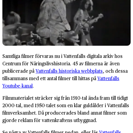
Samtliga filmer förvaras nu i Vattenfalls digitala arkiv hos
Centrum för Näringslivshistoria. 45 av filmerna är även
publicerade på
Vattenfalls historiska webbplats
, och dessa
tillsammans med ett antal filmer till hittas på
Vattenfalls
Youtube-kanal
.
Filmmaterialet sträcker sig från 1910-tal ända fram till tidigt
2000-tal, med 1950-talet som en klar guldålder i Vattenfalls
filmverksamhet. Då producerades bland annat filmer som
gjorde reklam för vattenkraftens utbyggnad.
Se några av Vattenfalls filmer nedan, eller läs
Vattenfalls