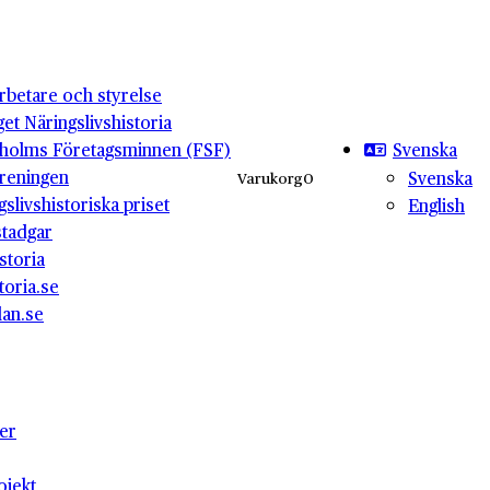
betare och styrelse
get Näringslivshistoria
Svenska
holms Företagsminnen (FSF)
reningen
Svenska
Varukorg
0
gslivshistoriska priset
English
stadgar
storia
toria.se
lan.se
ter
ojekt