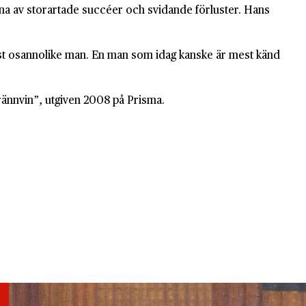
bana av storartade succéer och svidande förluster. Hans
mast osannolike man. En man som idag kanske är mest känd
rännvin”, utgiven 2008 på Prisma.