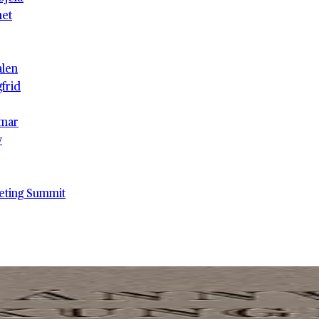
het
alen
gfrid
mar
v
eting Summit