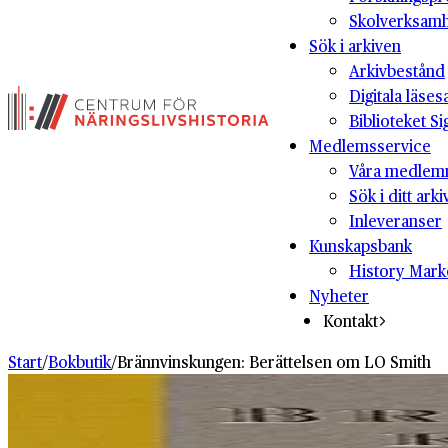
Skolverksam
Sök i arkiven
Arkivbestånd
Digitala läses
Biblioteket Si
Medlemsservice
Våra medlem
Sök i ditt arki
Inleveranser
Kunskapsbank
History Mark
Nyheter
Kontakt
Start
/
Bokbutik
/
Brännvinskungen: Berättelsen om LO Smith