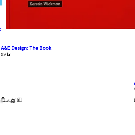
t
A&E Design: The Book
99 kr
Lägg till