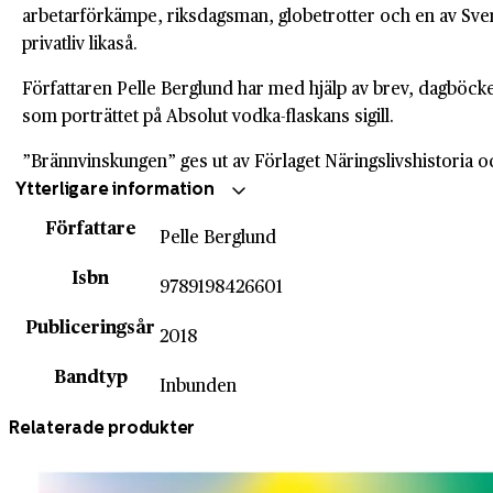
arbetarförkämpe, riksdagsman, globetrotter och en av Sveri
privatliv likaså.
Författaren Pelle Berglund har med hjälp av brev, dagböck
som porträttet på Absolut vodka-flaskans sigill.
”Brännvinskungen” ges ut av Förlaget Näringslivshistoria 
Ytterligare information
Författare
Pelle Berglund
Isbn
9789198426601
Publiceringsår
2018
Bandtyp
Inbunden
Relaterade produkter