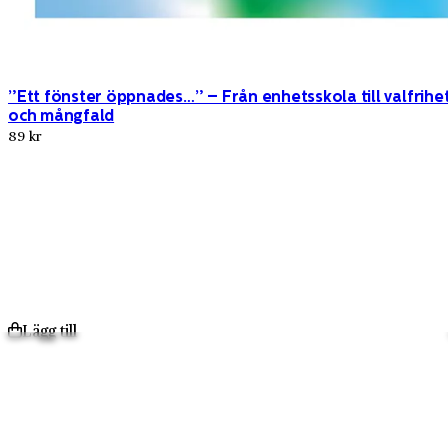
”Ett fönster öppnades…” – Från enhetsskola till valfrihe
och mångfald
89 kr
Lägg till