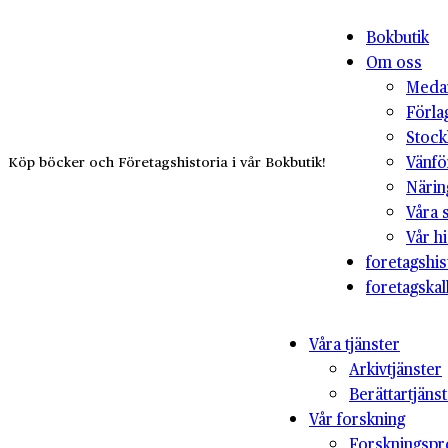
Bokbutik
Om oss
Medar
Förla
Stock
Vänfö
Köp böcker och Företagshistoria i vår Bokbutik!
Närin
Våra 
Vår hi
foretagshis
foretagskal
Våra tjänster
Arkivtjänster
Berättartjäns
Vår forskning
Forskningspr