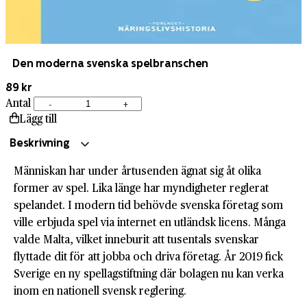
Den moderna svenska spelbranschen
89 kr
Antal
-
+
Den
Lägg till
moderna
svenska
Beskrivning
spelbranschen
Människan har under årtusenden ägnat sig åt olika
mängd
former av spel. Lika länge har myndigheter reglerat
spelandet. I modern tid behövde svenska företag som
ville erbjuda spel via internet en utländsk licens. Många
valde Malta, vilket inneburit att tusentals svenskar
flyttade dit för att jobba och driva företag. År 2019 fick
Sverige en ny spellagstiftning där bolagen nu kan verka
inom en nationell svensk reglering.