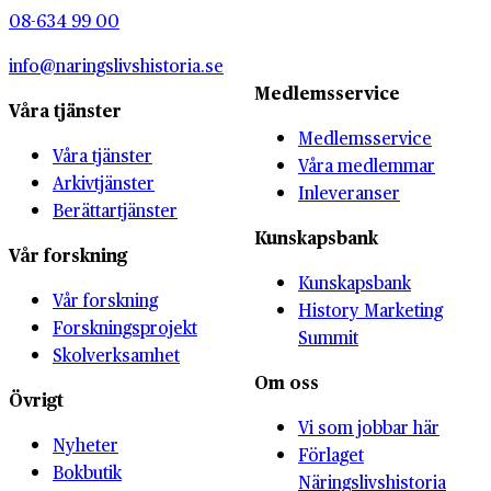
08-634 99 00
info@naringslivshistoria.se
Medlemsservice
Våra tjänster
Medlemsservice
Våra tjänster
Våra medlemmar
Arkivtjänster
Inleveranser
Berättartjänster
Kunskapsbank
Vår forskning
Kunskapsbank
Vår forskning
History Marketing
Forskningsprojekt
Summit
Skolverksamhet
Om oss
Övrigt
Vi som jobbar här
Nyheter
Förlaget
Bokbutik
Näringslivshistoria