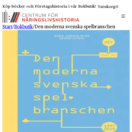
Köp böcker och Företagshistoria i vår Bokbutik!
Varukorg
0
Start
/
Bokbutik
/
Den moderna svenska spelbranschen