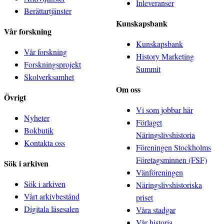
Inleveranser
Berättartjänster
Kunskapsbank
Vår forskning
Kunskapsbank
Vår forskning
History Marketing
Forskningsprojekt
Summit
Skolverksamhet
Om oss
Övrigt
Vi som jobbar här
Nyheter
Förlaget
Bokbutik
Näringslivshistoria
Kontakta oss
Föreningen Stockholms
Företagsminnen (FSF)
Sök i arkiven
Vänföreningen
Sök i arkiven
Näringslivshistoriska
Vårt arkivbestånd
priset
Digitala läsesalen
Våra stadgar
Vår historia