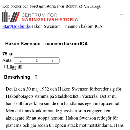
Köp böcker och Företagshistoria i vår Bokbutik!
Varukorg
0
Start
/
Bokbutik
/
Hakon Swenson – mannen bakom ICA
Hakon Swenson – mannen bakom ICA
75 kr
Antal
-
+
Hakon
Lägg till
Swenson
–
Beskrivning
mannen
Det är den 30 maj 1932 och Hakon Swenson förbereder sig för
bakom
Hakonbolagets stämma på Stadshotellet i Västerås. Det är nu
ICA
han skall förverkliga sin idé om handlarnas egen inköpscentral.
mängd
Men det finns konkurrerande grossister som engagerat en
aktieägare för att stoppa honom. Hakon Swenson redogör för
planerna och går sedan till öppen attack mot motståndarna. Hans