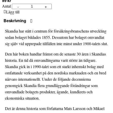
99 kr
Antal
-
+
Omvandlingar:
Lägg till
Försäkringsbolaget
Skandia
Beskrivning
1990–
Skandia har stått i centrum för försäkringsbranschens utveckling
2016
sedan bolaget bildades 1855. Dessutom har bolaget omvandlat
mängd
sig själv vid upprepade tillfällen inte minst under 1900-talets slut.
Den här boken handlar främst om de senaste 30 åren i Skandias
historia. En tid då omvandlingarna varit större än tidigare.
Skandia gick in i 1990-talet som ett starkt inhemskt bolag med
omfattande verksamhet på den nordiska marknaden och en bred
närvaro internationellt. Under de följande decennierna
genomgick Skandia flera grundläggande förändringar som
omvandlade bolagets produkter, ägande, kundkrets och
ekonomiska situation.
Det är denna historia som författarna Mats Larsson och Mikael