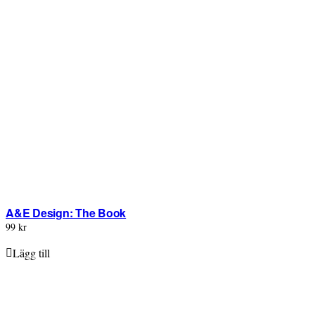
A&E Design: The Book
99 kr
Lägg till