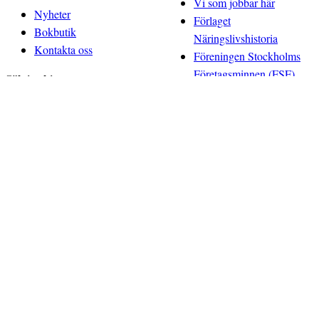
Vi som jobbar här
Nyheter
Förlaget
Bokbutik
Näringslivshistoria
Kontakta oss
Föreningen Stockholms
Företagsminnen (FSF)
Sök i arkiven
Vänföreningen
Sök i arkiven
Näringslivshistoriska
Vårt arkivbestånd
priset
Digitala läsesalen
Våra stadgar
Vår historia
Webbplatskarta
© 2026 Producerad av
Generation
Cookieinställningar
Cookiepolicy
Integritetspolicy