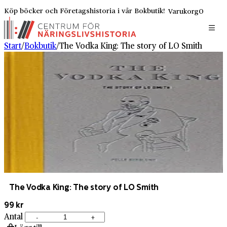
Köp böcker och Företagshistoria i vår Bokbutik!
Varukorg
0
Start
/
Bokbutik
/
The Vodka King: The story of LO Smith
The Vodka King: The story of LO Smith
99 kr
Antal
-
+
The