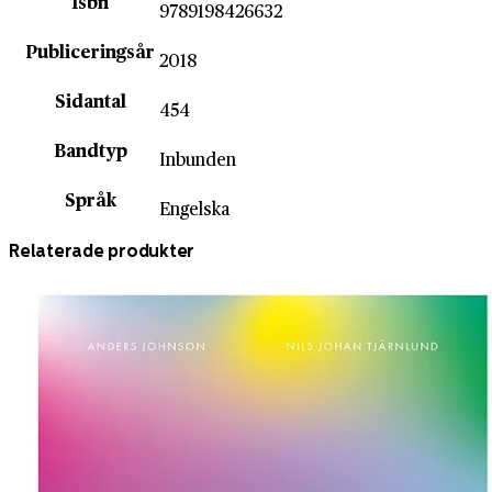
Isbn
9789198426632
Publiceringsår
2018
Sidantal
454
Bandtyp
Inbunden
Språk
Engelska
Relaterade produkter