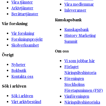
Våra tjänster
Våra medlemmar
Arkivtjänster
Inleveranser
Berättartjänster
Kunskapsbank
Vår forskning
Kunskapsbank
Vår forskning
History Marketing
Forskningsprojekt
Summit
Skolverksamhet
Om oss
Övrigt
Vi som jobbar här
Nyheter
Förlaget
Bokbutik
Näringslivshistoria
Kontakta oss
Föreningen
Stockholms
Sök i arkiven
Företagsminnen (FSF)
Sök i arkiven
Vänföreningen
Vårt arkivbestånd
Näringslivshistoriska