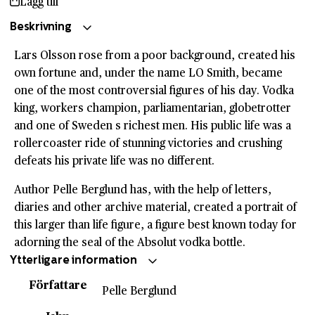
Lägg till
Vodka
King:
Beskrivning
The
Lars Olsson rose from a poor background, created his
story
own fortune and, under the name LO Smith, became
of
one of the most controversial figures of his day. Vodka
LO
king, workers champion, parliamentarian, globetrotter
Smith
and one of Sweden s richest men. His public life was a
mängd
rollercoaster ride of stunning victories and crushing
defeats his private life was no different.
Author Pelle Berglund has, with the help of letters,
diaries and other archive material, created a portrait of
this larger than life figure, a figure best known today for
adorning the seal of the Absolut vodka bottle.
Ytterligare information
Författare
Pelle Berglund