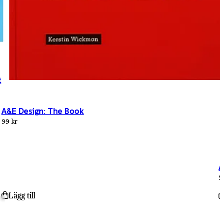
t
A&E Design: The Book
99 kr
Lägg till