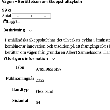
Vägen – Berättelsen om Skeppshultcykeln
99 kr
Antal
-
+
Vägen
Lägg till
–
Berättelsen
Beskrivning
om
I småländska Skeppshult har det tillverkats cyklar i åtmins
Skeppshultcykeln
kombinerar innovation och tradition på ett framgångsrikt 
mängd
berättar om vägen från grundaren Albert Samuelssons lilla 
Ytterligare information
Isbn
9789198516197
Publiceringsår
2022
Bandtyp
Flex band
Sidantal
64