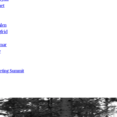
het
alen
gfrid
mar
v
eting Summit