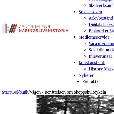
Skolverksam
Sök i arkiven
Arkivbestånd
Digitala läses
Biblioteket Si
Medlemsservice
Våra medlem
Sök i ditt arki
Inleveranser
Kunskapsbank
History Mark
Nyheter
Kontakt
Start
/
Bokbutik
/
Vägen – Berättelsen om Skeppshultcykeln