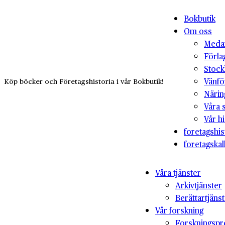
Bokbutik
Om oss
Medar
Förla
Stock
Vänfö
Köp böcker och Företagshistoria i vår Bokbutik!
Närin
Våra 
Vår hi
foretagshis
foretagskal
Våra tjänster
Arkivtjänster
Berättartjäns
Vår forskning
Forskningspr