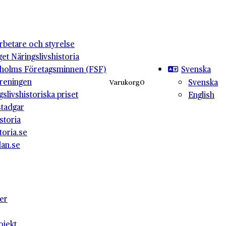
betare och styrelse
get Näringslivshistoria
Svenska
holms Företagsminnen (FSF)
reningen
Svenska
Varukorg
0
gslivshistoriska priset
English
stadgar
storia
toria.se
lan.se
ter
ojekt