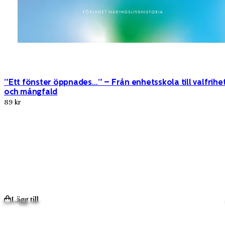
”Ett fönster öppnades…” – Från enhetsskola till valfrihe
och mångfald
89 kr
Lägg till