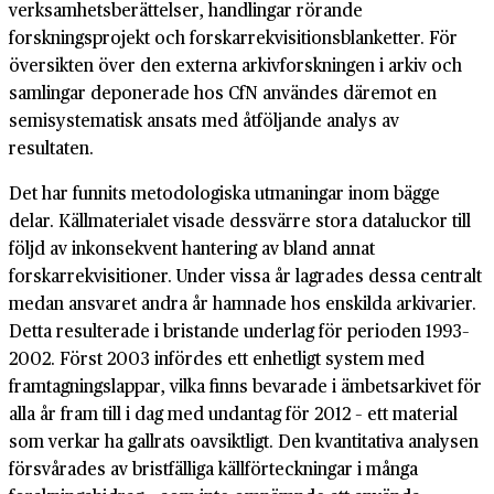
verksamhetsberättelser, handlingar rörande
forskningsprojekt och forskarrekvisitionsblanketter. För
översikten över den externa arkivforskningen i arkiv och
samlingar deponerade hos CfN användes däremot en
semisystematisk ansats med åtföljande analys av
resultaten.
Det har funnits metodologiska utmaningar inom bägge
delar. Källmaterialet visade dessvärre stora dataluckor till
följd av inkonsekvent hantering av bland annat
forskarrekvisitioner. Under vissa år lagrades dessa centralt
medan ansvaret andra år hamnade hos enskilda arkivarier.
Detta resulterade i bristande underlag för perioden 1993–
2002. Först 2003 infördes ett enhetligt system med
framtagningslappar, vilka finns bevarade i ämbetsarkivet för
alla år fram till i dag med undantag för 2012 – ett material
som verkar ha gallrats oavsiktligt. Den kvantitativa analysen
försvårades av bristfälliga källförteckningar i många