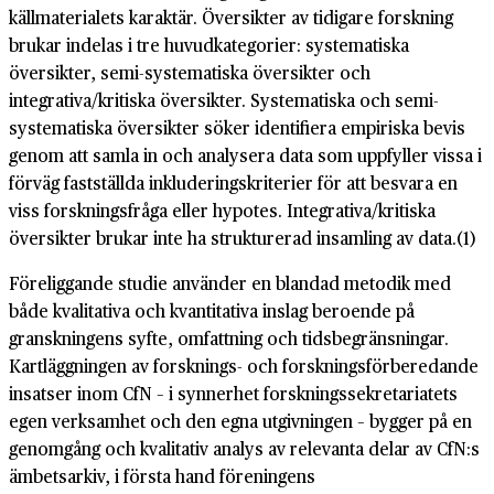
källmaterialets karaktär. Översikter av tidigare forskning
brukar indelas i tre huvudkategorier: systematiska
översikter, semi-systematiska översikter och
integrativa/kritiska översikter. Systematiska och semi-
systematiska översikter söker identifiera empiriska bevis
genom att samla in och analysera data som uppfyller vissa i
förväg fastställda inkluderingskriterier för att besvara en
viss forskningsfråga eller hypotes. Integrativa/kritiska
översikter brukar inte ha strukturerad insamling av data.(1)
Föreliggande studie använder en blandad metodik med
både kvalitativa och kvantitativa inslag beroende på
granskningens syfte, omfattning och tidsbegränsningar.
Kartläggningen av forsknings- och forskningsförberedande
insatser inom CfN – i synnerhet forskningssekretariatets
egen verksamhet och den egna utgivningen – bygger på en
genomgång och kvalitativ analys av relevanta delar av CfN:s
ämbetsarkiv, i första hand föreningens