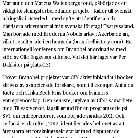
Marianne och Marcus Wallenbergs fond, påbörjades ett
viktigt forskningsförberedande projekt – Källor till svenskt
näringsliv i Österled – med syfte att identifiera och
digitisera arkivmaterial från svenska företag i Tsarryssland.
Man började med Bröderna Nobels arkiv i Azerbajdzjan,
vilket resulterade i en hemsida (branobelhistory.com). En
internationell konferens om Branobel anordnades med
stöd av Olle Engkvists stiftelse. Vid det här laget var Per
Dahl åter på plats.(13)
Utöver Branobel-projektet var CfN aktivt inblandat i böcker
skrivna av associerade forskare, som till exempel Anita du
Rietz och Ulrika Beck-Friis böcker om kvinnors
entreprenörskap. Den senaste, utgiven av CfN i samarbete
med Tillväxtverket, låg till grund för en programserie på
SVT om entreprenörer, som började sändas 2011. Och
redan året därefter, 2012, identifierades behovet av att
återstarta ett forskningssekretariat med disputerade