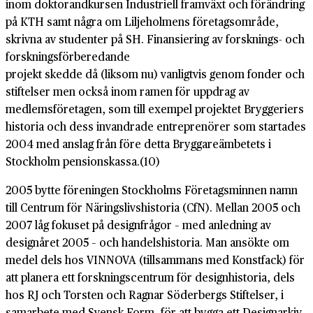
inom doktorandkursen Industriell framväxt och förändring
på KTH samt några om Liljeholmens företagsområde,
skrivna av studenter på SH. Finansiering av forsknings- och
forskningsförberedande
projekt skedde då (liksom nu) vanligtvis genom fonder och
stiftelser men också inom ramen för uppdrag av
medlemsföretagen, som till exempel projektet Bryggeriers
historia och dess invandrade entreprenörer som startades
2004 med anslag från före detta Bryggareämbetets i
Stockholm pensionskassa.(10)
2005 bytte föreningen Stockholms Företagsminnen namn
till Centrum för Näringslivshistoria (CfN). Mellan 2005 och
2007 låg fokuset på designfrågor – med anledning av
designåret 2005 – och handelshistoria. Man ansökte om
medel dels hos VINNOVA (tillsammans med Konstfack) för
att planera ett forskningscentrum för designhistoria, dels
hos RJ och Torsten och Ragnar Söderbergs Stiftelser, i
samarbete med Svensk Form, för att bygga ett Designarkiv.