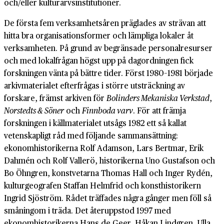
och/eller kulturarvsinstitutioner.
De första fem verksamhetsåren präglades av strävan att
hitta bra organisationsformer och lämpliga lokaler åt
verksamheten. På grund av begränsade personalresurser
och med lokalfrågan högst upp på dagordningen fick
forskningen vänta på bättre tider. Först 1980–1981 började
arkivmaterialet efterfrågas i större utsträckning av
forskare, främst arkiven för
Bolinders Mekaniska Verkstad
,
Norstedts & Söner
och
Finnboda varv
. För att främja
forskningen i källmaterialet utsågs 1982 ett så kallat
vetenskapligt råd med följande sammansättning:
ekonomhistorikerna Rolf Adamson, Lars Bertmar, Erik
Dahmén och Rolf Vallerö, historikerna Uno Gustafson och
Bo Öhngren, konstvetarna Thomas Hall och Inger Rydén,
kulturgeografen Staffan Helmfrid och konsthistorikern
Ingrid Sjöström. Rådet träffades några gånger men föll så
småningom i träda. Det återuppstod 1997 med
ekonomhistorikerna Hans de Geer, Håkan Lindgren, Ulla