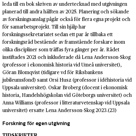
leda till en bok skriven av undertecknad med utgivningen
planerad till andra hälften av 2025. Planering och sökande
av forskningsanslag pågår också för flera egna projekt och
för samarbetsprojekt. Till sin hjälp har
forskningssekretariatet sedan ett par år tillbaka ett
forskningsråd bestående av framstående forskare inom
olika discipliner som träffas fyra gånger per år. Rådet
instiftades 2021 och inkluderade då Lena Andersson-Skog
(professor i ekonomisk historia vid Umeå universitet),
Göran Blomqvist (tidigare vd för Riksbankens
jubileumsfond) samt Orsi Husz (professor i idéhistoria vid
Uppsala universitet). Oskar Broberg (docent i ekonomisk
historia, Handelshögskolan vid Göteborgs universitet) och
Anna Williams (professor i litteraturvetenskap vid Uppsala
universitet) ersatte Lena Andersson-Skog 2023.(23)
Forskning för egen utgivning
TIDSKRIFTER