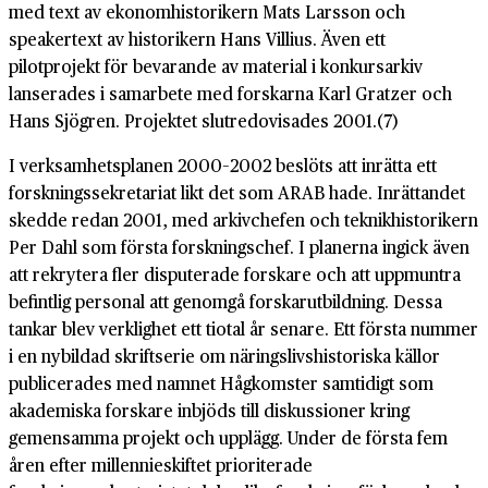
med text av ekonomhistorikern Mats Larsson och
speakertext av historikern Hans Villius. Även ett
pilotprojekt för bevarande av material i konkursarkiv
lanserades i samarbete med forskarna Karl Gratzer och
Hans Sjögren. Projektet slutredovisades 2001.(7)
I verksamhetsplanen 2000–2002 beslöts att inrätta ett
forskningssekretariat likt det som ARAB hade. Inrättandet
skedde redan 2001, med arkivchefen och teknikhistorikern
Per Dahl som första forskningschef. I planerna ingick även
att rekrytera fler disputerade forskare och att uppmuntra
befintlig personal att genomgå forskarutbildning. Dessa
tankar blev verklighet ett tiotal år senare. Ett första nummer
i en nybildad skriftserie om näringslivshistoriska källor
publicerades med namnet Hågkomster samtidigt som
akademiska forskare inbjöds till diskussioner kring
gemensamma projekt och upplägg. Under de första fem
åren efter millennieskiftet prioriterade