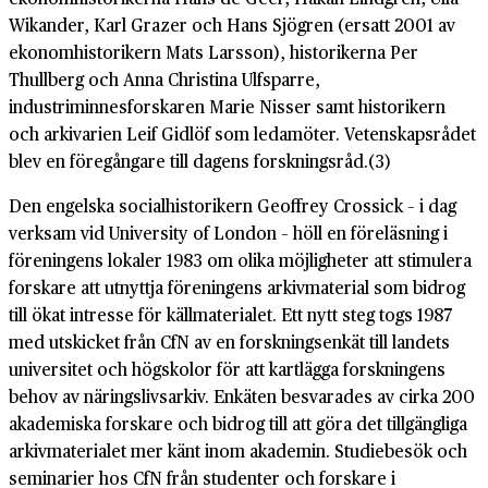
Wikander, Karl Grazer och Hans Sjögren (ersatt 2001 av
ekonomhistorikern Mats Larsson), historikerna Per
Thullberg och Anna Christina Ulfsparre,
industriminnesforskaren Marie Nisser samt historikern
och arkivarien Leif Gidlöf som ledamöter. Vetenskapsrådet
blev en föregångare till dagens forskningsråd.(3)
Den engelska socialhistorikern Geoffrey Crossick – i dag
verksam vid University of London – höll en föreläsning i
föreningens lokaler 1983 om olika möjligheter att stimulera
forskare att utnyttja föreningens arkivmaterial som bidrog
till ökat intresse för källmaterialet. Ett nytt steg togs 1987
med utskicket från CfN av en forskningsenkät till landets
universitet och högskolor för att kartlägga forskningens
behov av näringslivsarkiv. Enkäten besvarades av cirka 200
akademiska forskare och bidrog till att göra det tillgängliga
arkivmaterialet mer känt inom akademin. Studiebesök och
seminarier hos CfN från studenter och forskare i