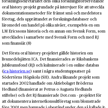
forskningssekretariatet dels olika forskningsförberedande
oral history-projekt grundade på intervjuer för att utveckla
dokumentationsmetoder för främst små och medelstora
företag, dels upprättandet av forskningsdatabaser och
läromedel om handel på olika nivåer, exempelvis en om
LM Ericssons historia och en annan om Svensk Form, som
utvecklades i samarbete med Svensk Form och med RJ
som finansiär.(8)
Det första oral history-projektet gällde historien om
livsmedelsjätten ICA. Det finansierades av Riksbankens
Jubileumsfond (RJ) och kulminerade i en online databas
(
ica-historien.se
) samt i några studentuppsatser på
Södertörns Högskola (SH). Andra liknande projekt som
startades 2002 handlade om Aktiebolaget Bröderna
Hedlund (finansierat av Petrus o Augusta Hedlunds
stiftelse) och det RJ-finansierade Dot.com – projektet för
att dokumentera internetkonsultföretag som blomstrade
före 2001 men hamnade i obestånd under den så kallade it-