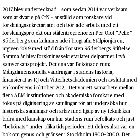
2017 blev undertecknad – som sedan 2014 var verksam
som arkivarie på CfN – anställd som forskare vid
forskningssekretariatet och började arbeta med ett
forskningsprojekt om stålentreprenören Per Olof ”Pelle”
Söderberg som kulminerade i biografin Stålpionjären,
utgiven 2019 med stöd från Torsten Söderbergs Stiftelse.
Samma år blev forskningssekretariatet delpartner i två
samverkansprojekt. Det ena var Bekönade rum:
Mångdimensionella vandringar i stadens historia,
finansierat av RJ och Vitterhetsakademien och avslutat med
en konferens i oktober 2021. Det var ett samarbete mellan
flera ABM-institutioner och akademiska forskare med
fokus på digitisering av samlingar för att undersöka hur
historiska samlingar och arkiv med hjälp av ny teknik kan
bidra med kunskap om hur stadens rum befolkats och just
”bekönats” under olika tidsperioder. Ett delresultat var en
bok om genus och gränser i Stockholm 1800–2000. Det