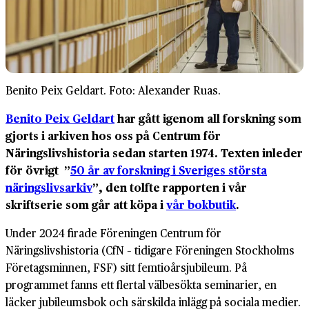
Benito Peix Geldart. Foto: Alexander Ruas.
Benito Peix Geldart
har gått igenom all forskning som
gjorts i arkiven hos oss på Centrum för
Näringslivshistoria sedan starten 1974. Texten inleder
för övrigt ”
50 år av forskning i Sveriges största
näringslivsarkiv
”, den tolfte rapporten i vår
skriftserie som går att köpa i
vår bokbutik
.
Under 2024 firade Föreningen Centrum för
Näringslivshistoria (CfN – tidigare Föreningen Stockholms
Företagsminnen, FSF) sitt femtioårs­jubileum. På
programmet fanns ett flertal välbesökta seminarier, en
läcker jubileumsbok och särskilda inlägg på sociala medier.