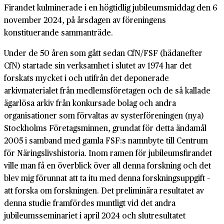
Firandet kulminerade i en högtidlig jubileumsmiddag den 6
november 2024, på årsdagen av föreningens
konstituerande sammanträde.
Under de 50 åren som gått sedan CfN/FSF (hädanefter
CfN) startade sin verksamhet i slutet av 1974 har det
forskats mycket i och utifrån det deponerade
arkivmaterialet från medlemsföretagen och de så kallade
ägarlösa arkiv från konkursade bolag och andra
organisationer som förvaltas av systerföreningen (nya)
Stockholms Företagsminnen, grundat för detta ändamål
2005 i samband med gamla FSF:s namnbyte till Centrum
för Näringslivshistoria. Inom ramen för jubileumsfirandet
ville man få en överblick över all denna forskning och det
blev mig förunnat att ta itu med denna forskningsuppgift –
att forska om forskningen. Det preliminära resultatet av
denna studie framfördes muntligt vid det andra
jubileumsseminariet i april 2024 och slutresultatet