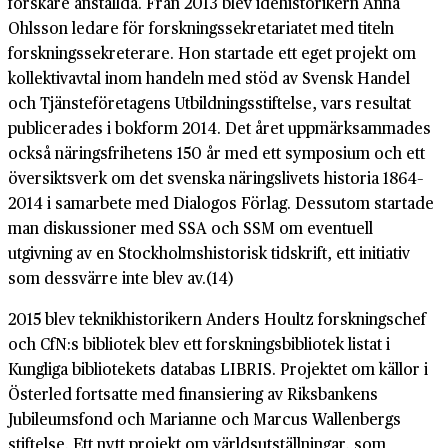
forskare anställda. Från 2013 blev idéhistorikern Anna
Ohlsson ledare för forskningssekretariatet med titeln
forskningssekreterare. Hon startade ett eget projekt om
kollektivavtal inom handeln med stöd av Svensk Handel
och Tjänsteföretagens Utbildningsstiftelse, vars resultat
publicerades i bokform 2014. Det året uppmärksammades
också näringsfrihetens 150 år med ett symposium och ett
översiktsverk om det svenska näringslivets historia 1864–
2014 i samarbete med Dialogos Förlag. Dessutom startade
man diskussioner med SSA och SSM om eventuell
utgivning av en Stockholmshistorisk tidskrift, ett initiativ
som dessvärre inte blev av.(14)
2015 blev teknikhistorikern Anders Houltz forskningschef
och CfN:s bibliotek blev ett forskningsbibliotek listat i
Kungliga bibliotekets databas LIBRIS. Projektet om källor i
Österled fortsatte med finansiering av Riksbankens
Jubileumsfond och Marianne och Marcus Wallenbergs
stiftelse. Ett nytt projekt om världsutställningar, som