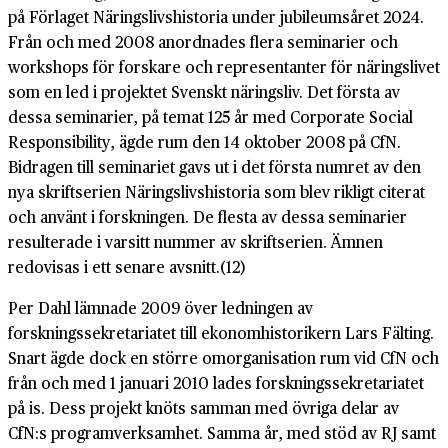
på Förlaget Näringslivshistoria under jubileumsåret 2024.
Från och med 2008 anordnades flera seminarier och
workshops för forskare och representanter för näringslivet
som en led i projektet Svenskt näringsliv. Det första av
dessa seminarier, på temat 125 år med Corporate Social
Responsibility, ägde rum den 14 oktober 2008 på CfN.
Bidragen till seminariet gavs ut i det första numret av den
nya skriftserien Näringslivshistoria som blev rikligt citerat
och använt i forskningen. De flesta av dessa seminarier
resulterade i varsitt nummer av skriftserien. Ämnen
redovisas i ett senare avsnitt.(12)
Per Dahl lämnade 2009 över ledningen av
forskningssekretariatet till ekonomhistorikern Lars Fälting.
Snart ägde dock en större omorganisation rum vid CfN och
från och med 1 januari 2010 lades forskningssekretariatet
på is. Dess projekt knöts samman med övriga delar av
CfN:s programverksamhet. Samma år, med stöd av RJ samt