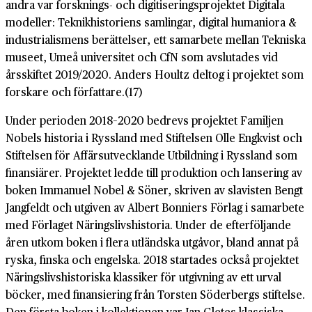
andra var forsknings- och digitiseringsprojektet Digitala
modeller: Teknikhistoriens samlingar, digital humaniora &
industrialismens berättelser, ett samarbete mellan Tekniska
museet, Umeå universitet och CfN som avslutades vid
årsskiftet 2019/2020. Anders Houltz deltog i projektet som
forskare och författare.(17)
Under perioden 2018–2020 bedrevs projektet Familjen
Nobels historia i Ryssland med Stiftelsen Olle Engkvist och
Stiftelsen för Affärsutvecklande Utbildning i Ryssland som
finansiärer. Projektet ledde till produktion och lansering av
boken Immanuel Nobel & Söner, skriven av slavisten Bengt
Jangfeldt och utgiven av Albert Bonniers Förlag i samarbete
med Förlaget Näringslivshistoria. Under de efterföljande
åren utkom boken i flera utländska utgåvor, bland annat på
ryska, finska och engelska. 2018 startades också projektet
Näringslivshistoriska klassiker för utgivning av ett urval
böcker, med finansiering från Torsten Söderbergs stiftelse.
Den första boken i kollektionen var Jan Gletes klassiska