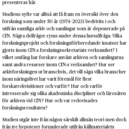
presenteras här.
Studiens syfte var alltså att få fram en översikt över den
forskning som under 50 år (1974–2023) bedrivits i och
utifrån samtliga arkiv och samlingar som är deponerade på
CfN. Några delfrågor ryms under denna huvudfråga: Vilka
forskningsprojekt och forskningsförberedande insatser har
gjorts inom CfN:s forskningssekretariats verksamhet? I
vilket omfång har forskare använt arkiven och samlingarna
samt andra resurser inom CfN:s verksamhet? Hur ser
arkivforskningen ut branschvis, det vill säga vilka branscher
inom näringslivet har varit föremål för flest
forskarrekvisitioner och varför? Hur och varför
intresserade sig olika akademiska discipliner och lärosäten
för arkiven vid CfN? Hur och var redovisades
forskningsresultaten?
Studien utgår inte från någon särskilt allmän teori men dock
från tre hypoteser formulerade utifrån källmaterialets