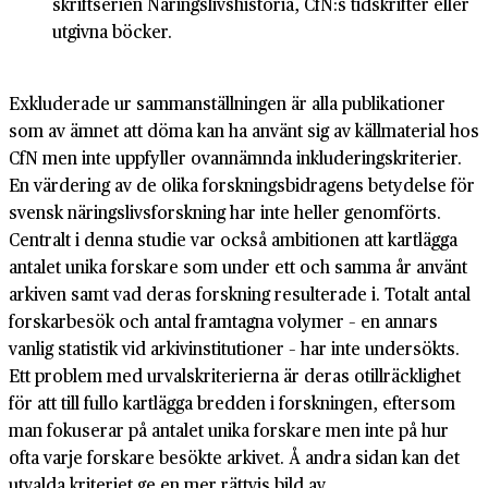
skriftserien Näringslivshistoria, CfN:s tidskrifter eller
utgivna böcker.
Exkluderade ur sammanställningen är alla publikationer
som av ämnet att döma kan ha använt sig av källmaterial hos
CfN men inte uppfyller ovannämnda inkluderings­kriterier.
En värdering av de olika forskningsbidragens betydelse för
svensk näringslivsforskning har inte heller genomförts.
Centralt i denna studie var också ambitionen att kartlägga
antalet unika forskare som under ett och samma år använt
arkiven samt vad deras forskning resulterade i. Totalt antal
forskarbesök och antal framtagna volymer – en annars
vanlig statistik vid arkivinstitutioner – har inte undersökts.
Ett problem med urvals­kriterierna är deras otillräcklighet
för att till fullo kartlägga bredden i forskningen, eftersom
man fokuserar på antalet unika forskare men inte på hur
ofta varje forskare besökte arkivet. Å andra sidan kan det
utvalda kriteriet ge en mer rättvis bild av