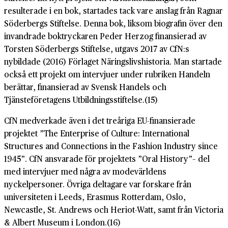
resulterade i en bok, startades tack vare anslag från Ragnar
Söderbergs Stiftelse. Denna bok, liksom biografin över den
invandrade boktryckaren Peder Herzog finansierad av
Torsten Söderbergs Stiftelse, utgavs 2017 av CfN:s
nybildade (2016) Förlaget Näringslivshistoria. Man startade
också ett projekt om intervjuer under rubriken Handeln
berättar, finansierad av Svensk Handels och
Tjänsteföretagens Utbildningsstiftelse.(15)
CfN medverkade även i det treåriga EU-finansierade
projektet ”The Enterprise of Culture: International
Structures and Connections in the Fashion Industry since
1945”. CfN ansvarade för projektets ”Oral History”– del
med intervjuer med några av modevärldens
nyckelpersoner. Övriga deltagare var forskare från
universiteten i Leeds, Erasmus Rotterdam, Oslo,
Newcastle, St. Andrews och Heriot-Watt, samt från Victoria
& Albert Museum i London.(16)