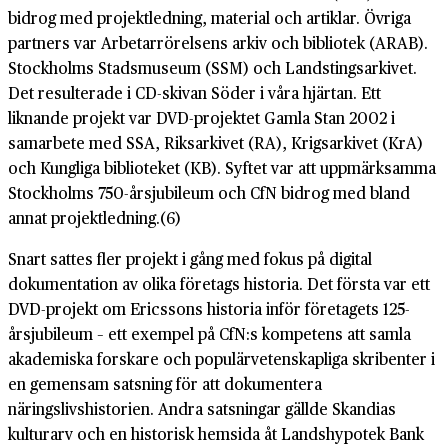
bidrog med projektledning, material och artiklar. Övriga
partners var Arbetarrörelsens arkiv och bibliotek (ARAB).
Stockholms Stadsmuseum (SSM) och Landstingsarkivet.
Det resulterade i CD-skivan Söder i våra hjärtan. Ett
liknande projekt var DVD-projektet Gamla Stan 2002 i
samarbete med SSA, Riksarkivet (RA), Krigsarkivet (KrA)
och Kungliga biblioteket (KB). Syftet var att uppmärksamma
Stockholms 750-årsjubileum och CfN bidrog med bland
annat projektledning.(6)
Snart sattes fler projekt i gång med fokus på digital
dokumentation av olika företags historia. Det första var ett
DVD-projekt om Ericssons historia inför företagets 125-
årsjubileum – ett exempel på CfN:s kompetens att samla
akademiska forskare och populärvetenskapliga skribenter i
en gemensam satsning för att dokumentera
näringslivshistorien. Andra satsningar gällde Skandias
kulturarv och en historisk hemsida åt Landshypotek Bank