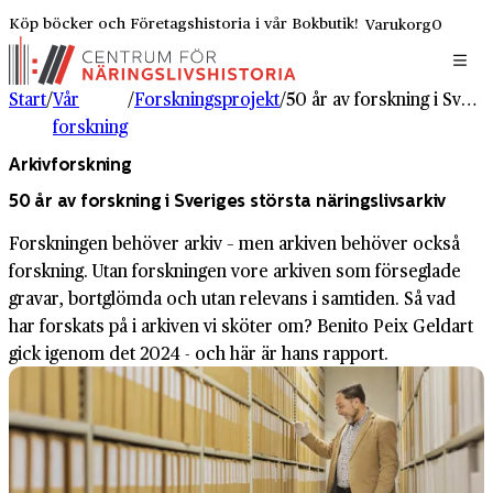
Köp böcker och Företagshistoria i vår Bokbutik!
Varukorg
0
Start
/
Vår
/
Forskningsprojekt
/
50 år av forskning i Sveriges största näringslivsarkiv
forskning
Arkivforskning
50 år av forskning i Sveriges största näringslivsarkiv
Forskningen behöver arkiv – men arkiven behöver också
forskning. Utan forskningen vore arkiven som förseglade
gravar, bortglömda och utan relevans i samtiden. Så vad
har forskats på i arkiven vi sköter om? Benito Peix Geldart
gick igenom det 2024 - och här är hans rapport.