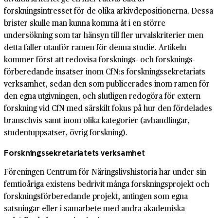
forskningsintresset för de olika arkiv­depositionerna. Dessa
brister skulle man kunna komma åt i en större
undersökning som tar hänsyn till fler urvalskriterier men
detta faller utanför ramen för denna studie. Artikeln
kommer först att redovisa forsknings- och forsknings­
förberedande insatser inom CfN:s forsknings­sekretariats
verksamhet, sedan den som publicerades inom ramen för
den egna utgivningen, och slutligen redogöra för extern
forskning vid CfN med särskilt fokus på hur den fördelades
branschvis samt inom olika kategorier (avhandlingar,
studentuppsatser, övrig forskning).
Forskningssekretariatets verksamhet
Föreningen Centrum för Näringslivshistoria har under sin
femtioåriga existens bedrivit många forskningsprojekt och
forskningsförberedande projekt, antingen som egna
satsningar eller i samarbete med andra akademiska