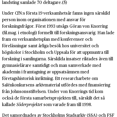
landsting samlade 70 deltagare.(5)
Under CfN:s första 19 verksamhetsår fanns ingen särskild
person inom organisationen med ansvar för
forskningsfrågor. Först 1993 utsågs Göran von Knorring
(fil.mag. i etnologi) formellt till forskningsansvarig. Han lade
fram en verksamhetsplan med konferenser och
föreläsningar samt årliga besök hos universitet och
högskolor i Stockholm och Uppsala för att uppmuntra till
forskning i samlingarna. Särskilda insatser riktades även till
gymnasielärare samtidigt och man samverkade med
akademin i framtagning av uppsatsämnen med
företagshistorisk inriktning. Ett researcharbete om
Salénkonkursens arkivmaterial utfördes med finansiering
från Johnsonsstiftelsen. Under von Knorrings tid kom
också de första samarbetsprojekten till, särskilt det så
kallade
Söderprojektet
som varade fram till 1998.
Det samordnades av Stockholms Stadsarkiv (SSA) och FSF