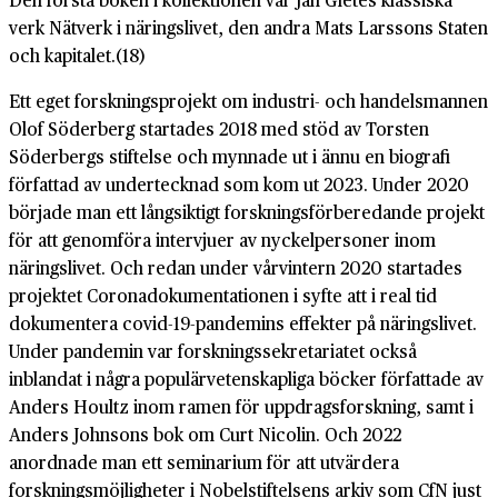
verk Nätverk i näringslivet, den andra Mats Larssons Staten
och kapitalet.(18)
Ett eget forskningsprojekt om industri- och handelsmannen
Olof Söderberg startades 2018 med stöd av Torsten
Söderbergs stiftelse och mynnade ut i ännu en biografi
författad av undertecknad som kom ut 2023. Under 2020
började man ett långsiktigt forskningsförberedande projekt
för att genomföra intervjuer av nyckelpersoner inom
näringslivet. Och redan under vårvintern 2020 startades
projektet Coronadokumentationen i syfte att i real tid
dokumentera covid-19-pandemins effekter på näringslivet.
Under pandemin var forskningssekretariatet också
inblandat i några populärvetenskapliga böcker författade av
Anders Houltz inom ramen för uppdragsforskning, samt i
Anders Johnsons bok om Curt Nicolin. Och 2022
anordnade man ett seminarium för att utvärdera
forskningsmöjligheter i Nobelstiftelsens arkiv som CfN just