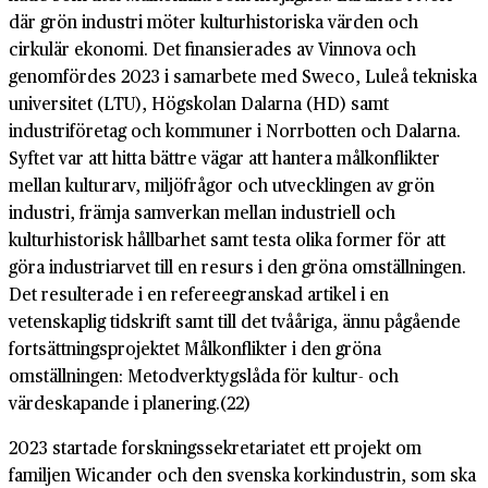
där grön industri möter kulturhistoriska värden och
cirkulär ekonomi. Det finansierades av Vinnova och
genomfördes 2023 i samarbete med Sweco, Luleå tekniska
universitet (LTU), Högskolan Dalarna (HD) samt
industriföretag och kommuner i Norrbotten och Dalarna.
Syftet var att hitta bättre vägar att hantera målkonflikter
mellan kulturarv, miljöfrågor och utvecklingen av grön
industri, främja samverkan mellan industriell och
kulturhistorisk hållbarhet samt testa olika former för att
göra industriarvet till en resurs i den gröna omställningen.
Det resulterade i en refereegranskad artikel i en
vetenskaplig tidskrift samt till det tvååriga, ännu pågående
fortsättningsprojektet Målkonflikter i den gröna
omställningen: Metodverktygslåda för kultur- och
värdeskapande i planering.(22)
2023 startade forskningssekretariatet ett projekt om
familjen Wicander och den svenska korkindustrin, som ska