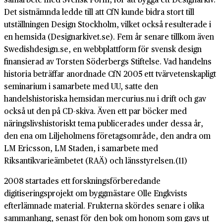
Det sistnämnda ledde till att CfN kunde bidra stort till
utställningen Design Stockholm, vilket också resulterade i
en hemsida (Designarkivet.se). Fem år senare tillkom även
Swedishdesign.se, en webbplattform för svensk design
finansierad av Torsten Söderbergs Stiftelse. Vad handelns
historia beträffar anordnade CfN 2005 ett tvärvetenskapligt
seminarium i samarbete med UU, satte den
handelshistoriska hemsidan mercurius.nu i drift och gav
också ut den på CD-skiva. Även ett par böcker med
näringslivshistoriskt tema publicerades under dessa år,
den ena om Liljeholmens företagsområde, den andra om
LM Ericsson, LM Staden, i samarbete med
Riksantikvarieämbetet (RAÄ) och länsstyrelsen.(11)
2008 startades ett forskningsförberedande
digitiseringsprojekt om byggmästare Olle Engkvists
efterlämnade material. Frukterna skördes senare i olika
sammanhang, senast för den bok om honom som gavs ut