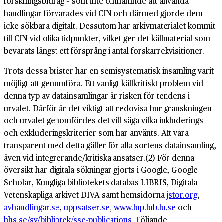
forskningsbidrag – som inte omnämnde att använda
handlingar förvarades vid CfN och därmed gjorde dem
icke sökbara digitalt. Dessutom har arkivmaterialet kommit
till CfN vid olika tidpunkter, vilket ger det källmaterial som
bevarats längst ett försprång i antal forskarrekvisitioner.
Trots dessa brister har en semisystematisk insamling varit
möjligt att genomföra. Ett vanligt källkritiskt problem vid
denna typ av datainsamlingar är risken för tendens i
urvalet. Därför är det viktigt att redovisa hur granskningen
och urvalet genomfördes det vill säga vilka inkluderings-
och exkluderingskriterier som har använts. Att vara
transparent med detta gäller för alla sortens datainsamling,
även vid integrerande/kritiska ansatser.(2) För denna
översikt har digitala sökningar gjorts i Google, Google
Scholar, Kungliga bibliotekets databas LIBRIS, Digitala
Vetenskapliga arkivet DIVA samt hemsidorna
jstor.org
,
avhandlingar.se
,
uppsatser.se
,
www.lup.lub.lu.se
och
hhs.se/sv/bibliotek/sse-publications
. Följande