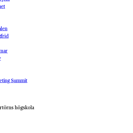
het
alen
gfrid
mar
v
eting Summit
ertörns högskola