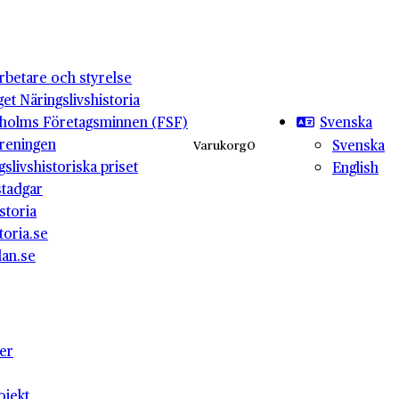
betare och styrelse
get Näringslivshistoria
Svenska
holms Företagsminnen (FSF)
reningen
Svenska
Varukorg
0
gslivshistoriska priset
English
stadgar
storia
toria.se
lan.se
ter
ojekt