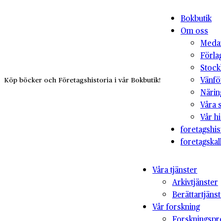
Bokbutik
Om oss
Medar
Förla
Stock
Vänfö
Köp böcker och Företagshistoria i vår Bokbutik!
Närin
Våra 
Vår hi
foretagshis
foretagskal
Våra tjänster
Arkivtjänster
Berättartjäns
Vår forskning
Forskningspr