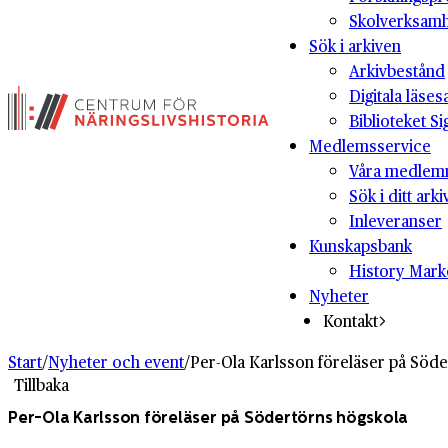
Skolverksam
Sök i arkiven
Arkivbestånd
Digitala läses
Biblioteket Si
Medlemsservice
Våra medlem
Sök i ditt arki
Inleveranser
Kunskapsbank
History Mark
Nyheter
Kontakt
Start
/
Nyheter och event
/
Per-Ola Karlsson föreläser på Söd
Tillbaka
Per-Ola Karlsson föreläser på Södertörns högskola