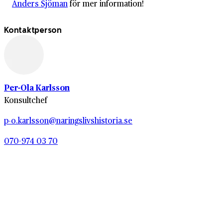
Anders Sjöman
för mer information!
Kontaktperson
Per-Ola Karlsson
Konsultchef
p-o.karlsson@naringslivshistoria.se
070-974 03 70