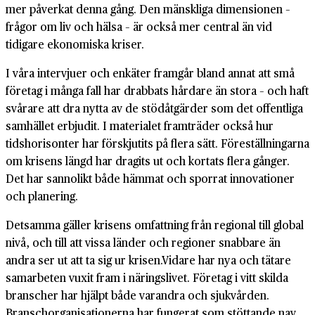
mer påverkat denna gång. Den mänskliga dimensionen –
frågor om liv och hälsa – är också mer central än vid
tidigare ekonomiska kriser.
I våra intervjuer och enkäter framgår bland annat att små
företag i många fall har drabbats hårdare än stora – och haft
svårare att dra nytta av de stödåtgärder som det offentliga
samhället erbjudit. I materialet framträder också hur
tidshorisonter har förskjutits på flera sätt. Föreställningarna
om krisens längd har dragits ut och kortats flera gånger.
Det har sannolikt både hämmat och sporrat innovationer
och planering.
Detsamma gäller krisens omfattning från regional till global
nivå, och till att vissa länder och regioner snabbare än
andra ser ut att ta sig ur krisen.Vidare har nya och tätare
samarbeten vuxit fram i näringslivet. Företag i vitt skilda
branscher har hjälpt både varandra och sjukvården.
Branschorganisationerna har fungerat som stöttande nav