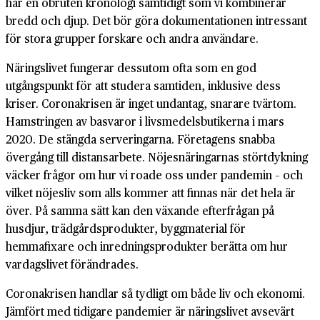
har en obruten kronologi samtidigt som vi kombinerar
bredd och djup. Det bör göra dokumentationen intressant
för stora grupper forskare och andra användare.
Näringslivet fungerar dessutom ofta som en god
utgångspunkt för att studera samtiden, inklusive dess
kriser. Coronakrisen är inget undantag, snarare tvärtom.
Hamstringen av basvaror i livsmedelsbutikerna i mars
2020. De stängda serveringarna. Företagens snabba
övergång till distansarbete. Nöjesnäringarnas störtdykning
väcker frågor om hur vi roade oss under pandemin – och
vilket nöjesliv som alls kommer att finnas när det hela är
över. På samma sätt kan den växande efterfrågan på
husdjur, trädgårdsprodukter, byggmaterial för
hemmafixare och inredningsprodukter berätta om hur
vardagslivet förändrades.
Coronakrisen handlar så tydligt om både liv och ekonomi.
Jämfört med tidigare pandemier är näringslivet avsevärt