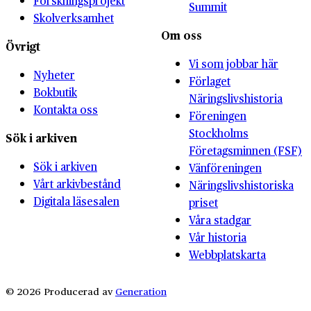
Forskningsprojekt
Summit
Skolverksamhet
Om oss
Övrigt
Vi som jobbar här
Nyheter
Förlaget
Bokbutik
Näringslivshistoria
Kontakta oss
Föreningen
Stockholms
Sök i arkiven
Företagsminnen (FSF)
Sök i arkiven
Vänföreningen
Vårt arkivbestånd
Näringslivshistoriska
Digitala läsesalen
priset
Våra stadgar
Vår historia
Webbplatskarta
© 2026 Producerad av
Generation