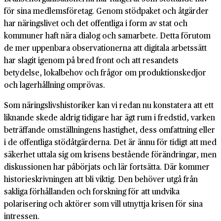
för sina medlemsföretag. Genom stödpaket och åtgärder
har näringslivet och det offentliga i form av stat och
kommuner haft nära dialog och samarbete. Detta förutom
de mer uppenbara observationerna att digitala arbetssätt
har slagit igenom på bred front och att resandets
betydelse, lokalbehov och frågor om produktionskedjor
och lagerhållning omprövas.
Som näringslivshistoriker kan vi redan nu konstatera att ett
liknande skede aldrig tidigare har ägt rum i fredstid, varken
beträffande omställningens hastighet, dess omfattning eller
i de offentliga stödåtgärderna. Det är ännu för tidigt att med
säkerhet uttala sig om krisens bestående förändringar, men
diskussionen har påbörjats och lär fortsätta. Där kommer
historieskrivningen att bli viktig. Den behöver utgå från
sakliga förhållanden och forskning för att undvika
polarisering och aktörer som vill utnyttja krisen för sina
intressen.