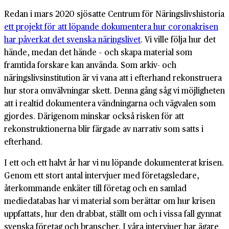
Redan i mars 2020 sjösatte Centrum för Näringslivshistoria
ett projekt för att löpande dokumentera hur coronakrisen
har påverkat det svenska näringslivet
. Vi ville följa hur det
hände, medan det hände – och skapa material som
framtida forskare kan använda. Som arkiv- och
näringslivsinstitution är vi vana att i efterhand rekonstruera
hur stora omvälvningar skett. Denna gång såg vi möjligheten
att i realtid dokumentera vändningarna och vägvalen som
gjordes. Därigenom minskar också risken för att
rekonstruktionerna blir färgade av narrativ som satts i
efterhand.
I ett och ett halvt år har vi nu löpande dokumenterat krisen.
Genom ett stort antal intervjuer med företagsledare,
återkommande enkäter till företag och en samlad
mediedatabas har vi material som berättar om hur krisen
uppfattats, hur den drabbat, ställt om och i vissa fall gynnat
svenska företag och branscher. I våra intervjuer har ägare