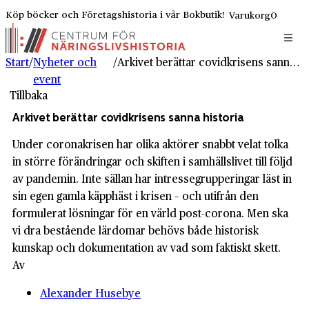
Köp böcker och Företagshistoria i vår Bokbutik!
Varukorg
0
Start
/
Nyheter och
/
Arkivet berättar covidkrisens sanna historia
event
Tillbaka
Arkivet berättar covidkrisens sanna historia
Under coronakrisen har olika aktörer snabbt velat tolka
in större förändringar och skiften i samhällslivet till följd
av pandemin. Inte sällan har intressegrupperingar läst in
sin egen gamla käpphäst i krisen – och utifrån den
formulerat lösningar för en värld post-corona. Men ska
vi dra bestående lärdomar behövs både historisk
kunskap och dokumentation av vad som faktiskt skett.
Av
Alexander Husebye