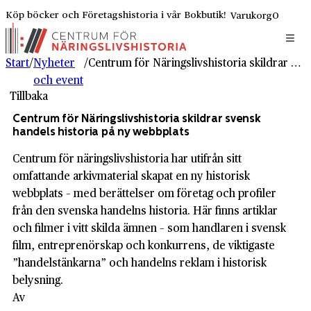
Köp böcker och Företagshistoria i vår Bokbutik!
Varukorg
0
Start
/
Nyheter
/
Centrum för Näringslivshistoria skildrar svensk handels historia på ny webbplats
och event
Tillbaka
Centrum för Näringslivshistoria skildrar svensk
handels historia på ny webbplats
Centrum för näringslivshistoria har utifrån sitt
omfattande arkivmaterial skapat en ny historisk
webbplats – med berättelser om företag och profiler
från den svenska handelns historia. Här finns artiklar
och filmer i vitt skilda ämnen – som handlaren i svensk
film, entreprenörskap och konkurrens, de viktigaste
”handelstänkarna” och handelns reklam i historisk
belysning.
Av