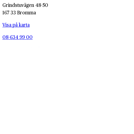
Grindstuvägen 48-50
167 33 Bromma
Visa på karta
08-634 99 00
info@naringslivshistoria.se
Medlemsservice
Våra tjänster
Medlemsservice
Våra tjänster
Våra medlemmar
Arkivtjänster
Inleveranser
Berättartjänster
Kunskapsbank
Vår forskning
Kunskapsbank
Vår forskning
History Marketing
Forskningsprojekt
Summit
Skolverksamhet