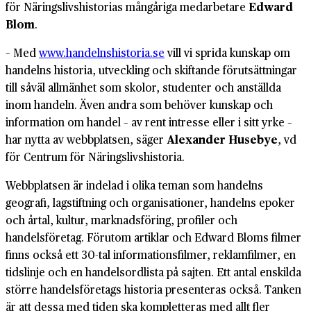
för Näringslivshistorias mångåriga medarbetare
Edward
Blom
.
– Med
www.handelnshistoria.se
vill vi sprida kunskap om
handelns historia, utveckling och skiftande förutsättningar
till såväl allmänhet som skolor, studenter och anställda
inom handeln. Även andra som behöver kunskap och
information om handel – av rent intresse eller i sitt yrke –
har nytta av webbplatsen, säger
Alexander Husebye
, vd
för Centrum för Näringslivshistoria.
Webbplatsen är indelad i olika teman som handelns
geografi, lagstiftning och organisationer, handelns epoker
och årtal, kultur, marknadsföring, profiler och
handelsföretag. Förutom artiklar och Edward Bloms filmer
finns också ett 30-tal informationsfilmer, reklamfilmer, en
tidslinje och en handelsordlista på sajten. Ett antal enskilda
större handelsföretags historia presenteras också. Tanken
är att dessa med tiden ska kompletteras med allt fler