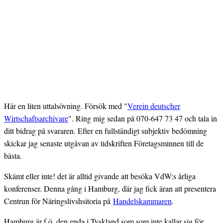
Här en liten uttalsövning. Försök med "
Verein deutscher
Wirtschaftsarchivare
". Ring mig sedan på 070-647 73 47 och tala in
ditt bidrag på svararen. Efter en fullständigt subjektiv bedömning
skickar jag senaste utgåvan av tidskriften Företagsminnen till de
bästa.
Skämt eller inte! det är alltid givande att besöka VdW:s årliga
konferenser. Denna gång i Hamburg, där jag fick äran att presentera
Centrun för Näringslivshsitoria på
Handelskammaren
.
Hamburg är f.ö. den enda i Tyskland som som inte kallar sig för