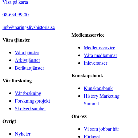
Visa på karta
08-634 99 00
info@naringslivshistoria.se
Medlemsservice
Våra tjänster
Medlemsservice
Våra tjänster
Våra medlemmar
Arkivtjänster
Inleveranser
Berättartjänster
Kunskapsbank
Vår forskning
Kunskapsbank
Vår forskning
History Marketing
Forskningsprojekt
Summit
Skolverksamhet
Om oss
Övrigt
Vi som jobbar här
Nyheter
Förlaget