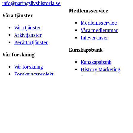
info@naringslivshistoria.se
Medlemsservice
Våra tjänster
Medlemsservice
Våra tjänster
Våra medlemmar
Arkivtjänster
Inleveranser
Berättartjänster
Kunskapsbank
Vår forskning
Kunskapsbank
Vår forskning
History Marketing
Forskningsprojekt
Summit
Skolverksamhet
Om oss
Övrigt
Vi som jobbar här
Nyheter
Förlaget
Bokbutik
Näringslivshistoria
Kontakta oss
Föreningen
Stockholms
Sök i arkiven