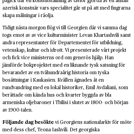
pågick där en konstutställning av tavlor gjorda av en annan
azerisk konstnär vars specialitet går ut på att med fingrarna
skapa målningar i råolja.
Tidigt nästa morgon flög vi till Georgien där vi samma dag
togs emot av av vice kulturminister Levan Khartashvili samt
andra representanter för Departementet för utbildning,
vetenskap, kultur och idrott. Vi presenterade vårt projekt
och fick vice ministerns ord om generös hjälp. Han
jämförde bokprojektet med en liknande tysk satsning för
bevarandet av en tvåhundraårig historia om tyska
bosättningar i Kaukasien. Kvällen ägnades åt en
rundvandring med en lokal historiker, Emil Avdaliani, som
berättade om kända hus och kvarter byggda av bla
armeniska oljebaroner i Tbilisi i slutet av 1800- och början
av 1900-talen.
Följande dag besökte
vi Georgiens nationalarkiv för möte
med dess chef, Teona Iashvili. Det georgiska