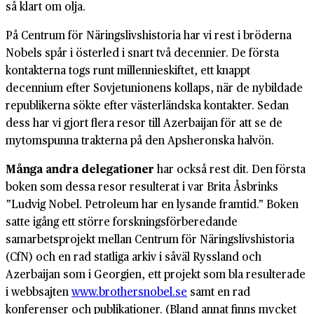
så klart om olja.
På Centrum för Näringslivshistoria har vi rest i bröderna
Nobels spår i österled i snart två decennier. De första
kontakterna togs runt millennieskiftet, ett knappt
decennium efter Sovjetunionens kollaps, när de nybildade
republikerna sökte efter västerländska kontakter. Sedan
dess har vi gjort flera resor till Azerbaijan för att se de
mytomspunna trakterna på den Apsheronska halvön.
Många andra delegationer
har också rest dit. Den första
boken som dessa resor resulterat i var Brita Åsbrinks
”Ludvig Nobel. Petroleum har en lysande framtid.” Boken
satte igång ett större forskningsförberedande
samarbetsprojekt mellan Centrum för Näringslivshistoria
(CfN) och en rad statliga arkiv i såväl Ryssland och
Azerbaijan som i Georgien, ett projekt som bla resulterade
i webbsajten
www.brothersnobel.se
samt en rad
konferenser och publikationer. (Bland annat finns mycket