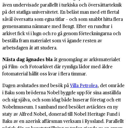
även undervisade parallellt i turkiska och översättarteknik
på det statliga universitetet. En beläst man med ett flertal
såväl översatta som egna titlar – och som snabbt hitta flera
gemensamma nämnare med Bengt. Efter en rundtur i
arkivet fick vi i lugn och ro gå genom förteckningarna och
beställa fram materialet som vi ägande resten av
arbetsdagen åt att studera.
Nästa dag ägnades bla
åt genomgång av arkivmaterialet
på Film- och Fotoarkivet där rymliga lådor med äldre
fotomaterial hållit oss kvar i flera timmar.
Dagen avslutades med besök på
Villa Petrolea
, det område
i Baku som bröderna Nobel byggde upp för sina anställda
och sig själva, och som idag både huserar företag och ett
Nobelmuseum. I samband med besöket avtäcktes en ny
staty av Alfred Nobel, donerad till Nobel Heritage Fund i
Baku av en azerisk affärsman verksam i Ryssland. Parallellt