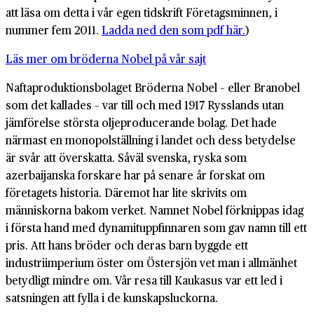
att läsa om detta i vår egen tidskrift Företagsminnen, i
nummer fem 2011.
Ladda ned den som pdf här.
)
Läs mer om bröderna Nobel på vår sajt
Naftaproduktionsbolaget Bröderna Nobel – eller Branobel
som det kallades – var till och med 1917 Rysslands utan
jämförelse största oljeproducerande bolag. Det hade
närmast en monopolställning i landet och dess betydelse
är svår att överskatta. Såväl svenska, ryska som
azerbaijanska forskare har på senare år forskat om
företagets historia. Däremot har lite skrivits om
människorna bakom verket. Namnet Nobel förknippas idag
i första hand med dynamituppfinnaren som gav namn till ett
pris. Att hans bröder och deras barn byggde ett
industriimperium öster om Östersjön vet man i allmänhet
betydligt mindre om. Vår resa till Kaukasus var ett led i
satsningen att fylla i de kunskapsluckorna.