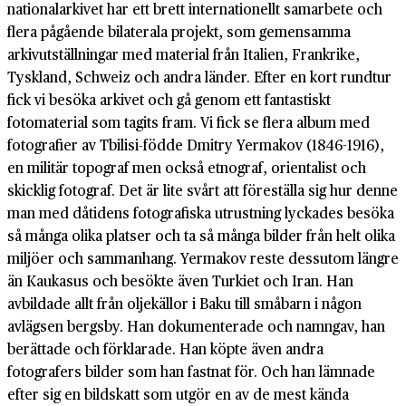
nationalarkivet har ett brett internationellt samarbete och
flera pågående bilaterala projekt, som gemensamma
arkivutställningar med material från Italien, Frankrike,
Tyskland, Schweiz och andra länder. Efter en kort rundtur
fick vi besöka arkivet och gå genom ett fantastiskt
fotomaterial som tagits fram. Vi fick se flera album med
fotografier av Tbilisi-födde Dmitry Yermakov (1846-1916),
en militär topograf men också etnograf, orientalist och
skicklig fotograf. Det är lite svårt att föreställa sig hur denne
man med dåtidens fotografiska utrustning lyckades besöka
så många olika platser och ta så många bilder från helt olika
miljöer och sammanhang. Yermakov reste dessutom längre
än Kaukasus och besökte även Turkiet och Iran. Han
avbildade allt från oljekällor i Baku till småbarn i någon
avlägsen bergsby. Han dokumenterade och namngav, han
berättade och förklarade. Han köpte även andra
fotografers bilder som han fastnat för. Och han lämnade
efter sig en bildskatt som utgör en av de mest kända