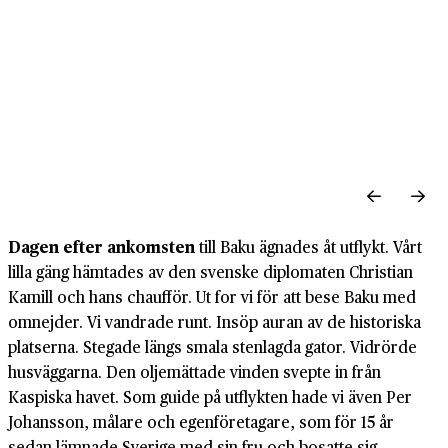
Dagen efter ankomsten
till Baku ägnades åt utflykt. Vårt
lilla gäng hämtades av den svenske diplomaten Christian
Kamill och hans chaufför. Ut for vi för att bese Baku med
omnejder. Vi vandrade runt. Insöp auran av de historiska
platserna. Stegade längs smala stenlagda gator. Vidrörde
husväggarna. Den oljemättade vinden svepte in från
Kaspiska havet. Som guide på utflykten hade vi även Per
Johansson, målare och egenföretagare, som för 15 år
sedan lämnade Sverige med sin fru och bosatte sig