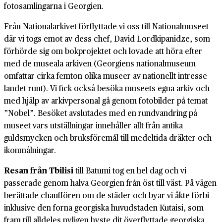
fotosamlingarna i Georgien.
Från Nationalarkivet förflyttade vi oss till Nationalmuseet
där vi togs emot av dess chef, David Lordkipanidze, som
förhörde sig om bokprojektet och lovade att höra efter
med de museala arkiven (Georgiens nationalmuseum
omfattar cirka femton olika museer av nationellt intresse
landet runt). Vi fick också besöka museets egna arkiv och
med hjälp av arkivpersonal gå genom fotobilder på temat
”Nobel”. Besöket avslutades med en rundvandring på
museet vars utställningar innehåller allt från antika
guldsmycken och bruksföremål till medeltida dräkter och
ikonmålningar.
Resan från Tbilisi
till Batumi tog en hel dag och vi
passerade genom halva Georgien från öst till väst. På vägen
berättade chauffören om de städer och byar vi åkte förbi
inklusive den forna georgiska huvudstaden Kutaisi, som
fram till alldeles nyligen hyste dit överflyttade georgiska