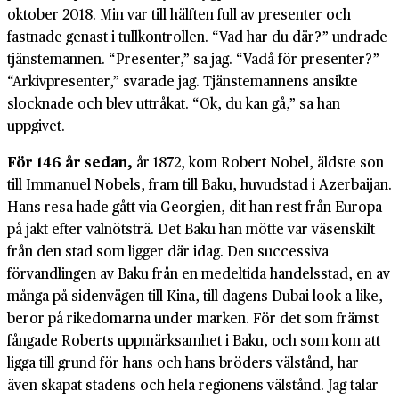
oktober 2018. Min var till hälften full av presenter och
fastnade genast i tullkontrollen. “Vad har du där?” undrade
tjänstemannen. “Presenter,” sa jag. “Vadå för presenter?”
“Arkivpresenter,” svarade jag. Tjänstemannens ansikte
slocknade och blev uttråkat. “Ok, du kan gå,” sa han
uppgivet.
För 146 år sedan,
år 1872, kom Robert Nobel, äldste son
till Immanuel Nobels, fram till Baku, huvudstad i Azerbaijan.
Hans resa hade gått via Georgien, dit han rest från Europa
på jakt efter valnötsträ. Det Baku han mötte var väsenskilt
från den stad som ligger där idag. Den successiva
förvandlingen av Baku från en medeltida handelsstad, en av
många på sidenvägen till Kina, till dagens Dubai look-a-like,
beror på rikedomarna under marken. För det som främst
fångade Roberts uppmärksamhet i Baku, och som kom att
ligga till grund för hans och hans bröders välstånd, har
även skapat stadens och hela regionens välstånd. Jag talar