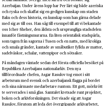
Azerbaijan. Under årens lopp har Per lärt sig både azeriska
och ryska och skaffat sig en gedigen kunskap om staden
Baku och dess historia, en kunskap som han gärna delade
med sig av till oss. Han såg till exempel till att vi bekantade
oss Icher-Sheher, den äldsta och ursprungliga stadsdelen
innanför fästningsmurarna. En liten orientalisk stadspärla,
som tagen från sagorna i Tusen och en natts, med krokiga
och smala gränder, kantade av småbutiker fyllda av mattor,
sadelväskor, schalar, vattenpipor och sötsaker.
På måndagen väntade sedan det första officiella besöket på
Republiken Azerbaijans nationalarkiv. Den nya
tillförordnade chefen, Asgar Rasulov tog emot i sitt
arbetsrum med svensk och azerbaijansk flagga på bordet
och sina närmaste medarbetare runtom. Ett gott, mörkrött
te serverades i små glas. Samtalet kretsade runt projektet,
boken och arkivforskningen. Det visade sig att Asgar
Rasulov, förutom att leda det övergripande arkivarbetet,