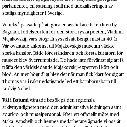
parlamentet, en satsning i still med utlokaliseringen av
statliga myndigheter i Sverige.
Vi också passade på att göra en avstickare till en liten by
Bagdadi, födelseorten för den stora ryska poeten, Vladimir
Majakovskij, vars biografi sysselsatt Bengt i nästan 40 år.
Vår oväntade ankomst till Majakovskijs museum väckte
starka känslor. Både föreståndaren och första kuratorn för
museet blev överrumplade. De hade inte förväntat sig att få
träffa den världsledande Majakovskij-experten i kött och
blod. Än mer högtidligt blev det när man fick klart för sig att
Thomas var i rakt nedstigande led ett barnbarnsbarn till
Ludvig Nobel.
Väl i Batumi
väntade besök på den regionala
arkivmyndigheten med den administrativa ledningen samt
av arkiv- och museipersonal. Efter ett officiellt möte med
Maka Ivanshvili och hennes medarbetare ägnade vi oss åt