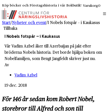
Köp böcker och Företagshistoria i vår Bokbutik!
Varukorg
0
Start
/
Nyheter och event
/
I Nobels fotspår – i Kaukasus
Tillbaka
I Nobels fotspår – i Kaukasus
Vår Vadim Azbel åker till Azerbaijan på jakt efter
bröderna Nobels historia. Det borde hjälpa boken om
Nobelfamiljen, som Bengt Jangfeldt skriver just nu.
Av
Vadim Azbel
19 dec. 2018
För 146 år sedan kom Robert Nobel,
storebror till Alfred och son till