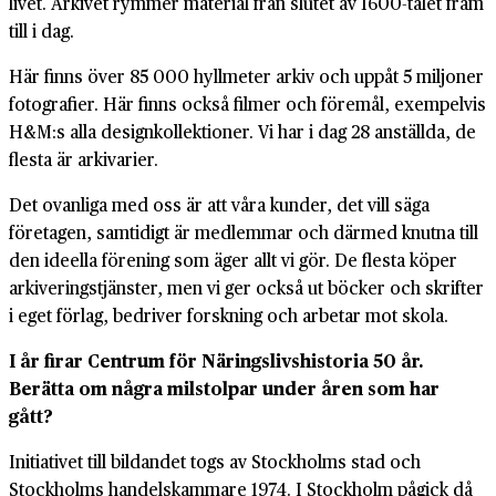
livet. Arkivet rymmer material från slutet av 1600-talet fram
till i dag.
Här finns över 85 000 hyllmeter arkiv och uppåt 5 miljoner
fotografier. Här finns också filmer och föremål, exempelvis
H&M:s alla design­kollektioner. Vi har i dag 28 anställda, de
flesta är arkivarier.
Det ovanliga med oss är att våra kunder, det vill säga
företagen, samtidigt är medlemmar och därmed knutna till
den ideella förening som äger allt vi gör. De flesta köper
arkiverings­tjänster, men vi ger också ut böcker och skrifter
i eget förlag, bedriver forskning och arbetar mot skola.
I år firar Centrum för Närings­livs­historia 50 år.
Berätta om några mil­stolpar under åren som har
gått?
Initiativet till bildandet togs av Stockholms stad och
Stockholms handels­kammare 1974. I Stockholm pågick då