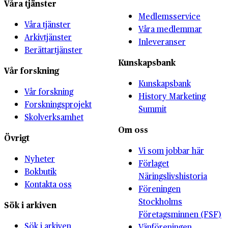
Våra tjänster
Medlemsservice
Våra tjänster
Våra medlemmar
Arkivtjänster
Inleveranser
Berättartjänster
Kunskapsbank
Vår forskning
Kunskapsbank
Vår forskning
History Marketing
Forskningsprojekt
Summit
Skolverksamhet
Om oss
Övrigt
Vi som jobbar här
Nyheter
Förlaget
Bokbutik
Näringslivshistoria
Kontakta oss
Föreningen
Stockholms
Sök i arkiven
Företagsminnen (FSF)
Sök i arkiven
Vänföreningen