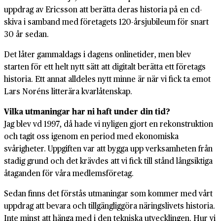
uppdrag av Ericsson att berätta deras historia på en cd-
skiva i samband med företagets 120-års­jubileum för snart
30 år sedan.
Det låter gammal­dags i dagens online­tider, men blev
starten för ett helt nytt sätt att digitalt berätta ett företags
historia. Ett annat alldeles nytt minne är när vi fick ta emot
Lars Noréns litterära kvar­låtenskap.
Vilka utmaningar har ni haft under din tid?
Jag blev vd 1997, då hade vi nyligen gjort en rekonstruktion
och tagit oss igenom en period med ekonomiska
svårigheter. Uppgiften var att bygga upp verksamheten från
stadig grund och det krävdes att vi fick till stånd lång­siktiga
åtaganden för våra medlems­företag.
Sedan finns det förstås utmaningar som kommer med vårt
uppdrag att bevara och till­gänglig­göra närings­livets historia.
Inte minst att hänga med i den tekniska ut­vecklingen. Hur vi