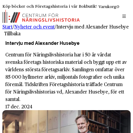
Köp böcker och Företagshistoria i vår Bokbutik!
Varukorg
0
Start
/
Nyheter och event
/
Intervju med Alexander Husebye
Tillbaka
Intervju med Alexander Husebye
Centrum för Näringslivshistoria har i 50 år vårdat
svenska företags historiska material och byggt upp ett av
världens största företags­arkiv. Samlingen omfattar över
85 000 hyllmeter arkiv, miljontals fotografier och unika
föremål. Tidskriften Företagshistoria träffade Centrum
för Näringslivshistorias vd, Alexander Husebye, för ett
samtal.
17 dec. 2024