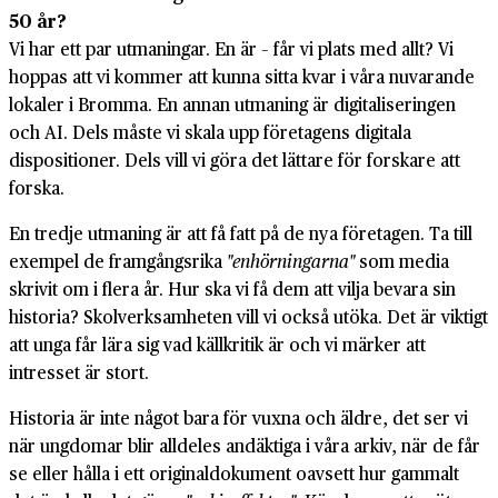
50 år?
Vi har ett par utmaningar. En är – får vi plats med allt? Vi
hoppas att vi kommer att kunna sitta kvar i våra nuvarande
lokaler i Bromma. En annan utmaning är digitaliseringen
och AI. Dels måste vi skala upp företagens digitala
dispositioner. Dels vill vi göra det lättare för forskare att
forska.
En tredje utmaning är att få fatt på de nya företagen. Ta till
exempel de fram­gångs­rika
"en­hörningarna"
som media
skrivit om i flera år. Hur ska vi få dem att vilja bevara sin
historia? Skol­verksamheten vill vi också utöka. Det är viktigt
att unga får lära sig vad käll­kritik är och vi märker att
intresset är stort.
Historia är inte något bara för vuxna och äldre, det ser vi
när ungdomar blir alldeles andäktiga i våra arkiv, när de får
se eller hålla i ett original­dokument oavsett hur gammalt