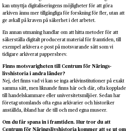
kan utnyttja digitaliseringens möjlig­heter för att göra
arkiven ännu mer till­gängliga för forskning för fler, utan att
ge avkall på kraven på säkerhet i det arbetet.
En annan utmaning handlar om att hitta metoder för att
säker­ställa digitalt producerat material för fram­tiden, till
exempel arkivera e-post på mot­svarande sätt som vi
tidigare arkiverat pappers­brev.
Finns motsvarigheten till Centrum för Närings­
livshistoria i andra länder?
Nej, det finns vad vi kan se inga arkiv­institutioner på exakt
samma sätt, men liknande finns här och där, ofta kopplade
till handels­kammare eller universitets­miljöer. Sedan har
företag utomlands ofta egna arkivarier och historiker
anställda, ibland har de till och med egna museer.
Om du får spana in i framtiden. Hur tror du att
Centrum för Närings­livs­historia kommer att se ut om