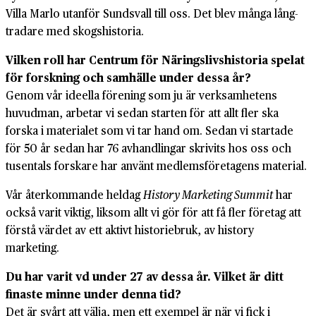
Villa Marlo utanför Sundsvall till oss. Det blev många lång­
tradare med skogs­historia.
Vilken roll har Centrum för Närings­livs­historia spelat
för forskning och samhälle under dessa år?
Genom vår ideella förening som ju är verksam­hetens
huvud­man, arbetar vi sedan starten för att allt fler ska
forska i materialet som vi tar hand om. Sedan vi startade
för 50 år sedan har 76 avhandlingar skrivits hos oss och
tusentals forskare har använt medlems­företagens material.
Vår åter­kommande heldag
History Marketing Summit
har
också varit viktig, liksom allt vi gör för att få fler företag att
förstå värdet av ett aktivt historie­bruk, av history
marketing.
Du har varit vd under 27 av dessa år. Vilket är ditt
finaste minne under denna tid?
Det är svårt att välja, men ett exempel är när vi fick i