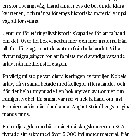
en stor rivnings­våg, bland annat revs de berömda Klara­
kvarteren, och många företags historiska material var på
väg att försvinna.
Centrum för Närings­livs­historia skapades för att ta hand
om det. Över tid fick vi sedan mer och mer material från
allt fler företag, snart dessutom från hela landet. Vi har
flyttat några gånger för att få plats med ständigt växande
arkiv från medlems­företagen.
En viktig milstolpe var digitali­seringen av familjen Nobels
arkiv, då vi sam­arbetade med kollegor i flera länder och
där det hela utmynnade i en bok utgiven av Bonnier om
familjen Nobel. En annan var när vi fick ta hand om just
Bonniers arkiv, där bland annat August Strind­bergs original­
manus finns.
En tredje ägde rum härom­året då skogs­koncernen SCA
flyttade sitt arkiv med över 5 000 hyll­meter material, från