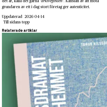
det är, kalla det gärna
"arkiv­effekten"
. Känslan av att möta
grundaren av ett i dag stort företag ger autenticitet.
Uppdaterad
2026-04-14
Till sidans topp
Relaterade artiklar