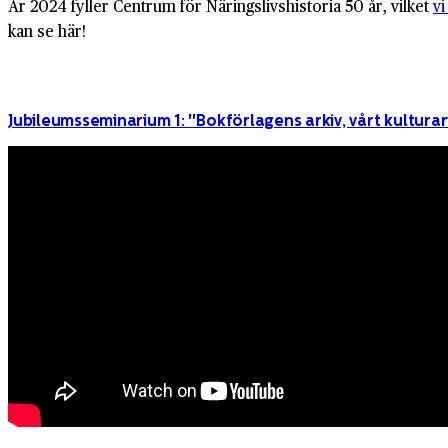
År 2024 fyller Centrum för Näringslivshistoria 50 år, vilket
vi
kan se här!
Jubileumsseminarium 1: "Bokförlagens arkiv, vårt kulturar