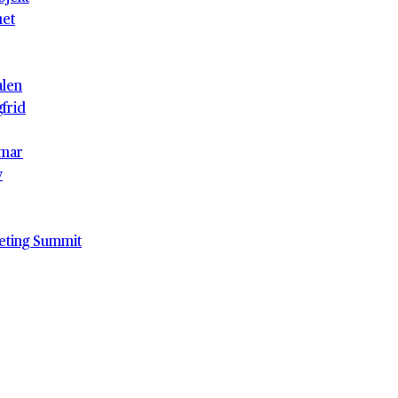
het
alen
gfrid
mar
v
eting Summit