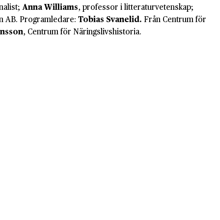
nalist;
Anna Williams
, professor i litteraturvetenskap;
én AB. Programledare:
Tobias Svanelid.
Från Centrum för
ensson
, Centrum för Näringslivshistoria.