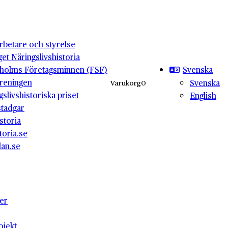
betare och styrelse
get Näringslivshistoria
Svenska
holms Företagsminnen (FSF)
reningen
Svenska
Varukorg
0
gslivshistoriska priset
English
stadgar
storia
toria.se
lan.se
ter
ojekt