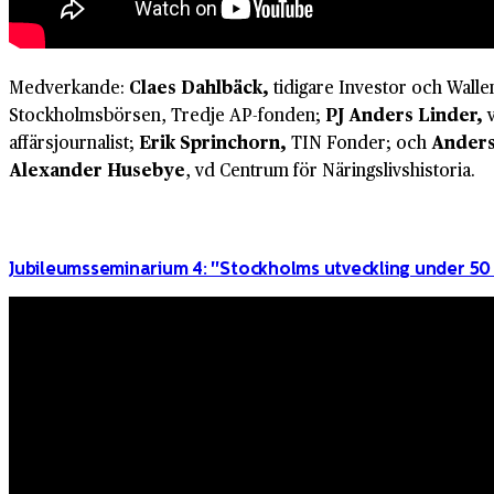
Medverkande:
Claes Dahlbäck,
tidigare Investor och Wall
Stockholmsbörsen, Tredje AP-fonden;
PJ Anders Linder,
affärsjournalist;
Erik Sprinchorn,
TIN Fonder; och
Anders
Alexander Husebye
, vd Centrum för Näringslivshistoria.
Jubileumsseminarium 4: "Stockholms utveckling under 50