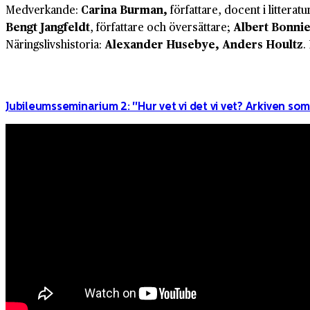
Medverkande:
Carina Burman,
författare, docent i littera
Bengt Jangfeldt
, författare och översättare;
Albert Bonni
Näringslivshistoria:
Alexander Husebye, Anders Houltz
.
Jubileumsseminarium 2: "Hur vet vi det vi vet? Arkiven som 