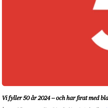
Vi fyller 50 år 2024 -- och har firat med b