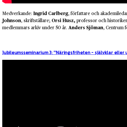
Medverkande:
Ingrid Carlberg
, författare och akademiled
Johnson
, skriftställare;
Orsi Husz,
professor och historike
medlemmars arkiv under 50 år.
Anders Sjöman
, Centrum f
Jubileumsseminarium 3: "Näringsfriheten - självklar elle