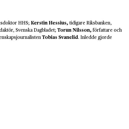
dersdoktor HHS;
Kerstin Hessius,
tidigare Riksbanken,
edaktör, Svenska Dagbladet;
Torun Nilsson,
författare och
tenskapsjournalisten
Tobias Svanelid
. Inledde gjorde