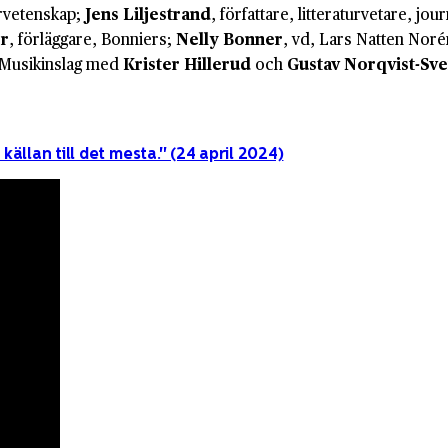
turvetenskap;
Jens Liljestrand
, författare, litteraturvetare, jour
er
, förläggare, Bonniers;
Nelly
Bonner
, vd, Lars Natten Nor
 Musikinslag med
Krister Hillerud
och
Gustav Norqvist-Sv
källan till det mesta." (24 april 2024)