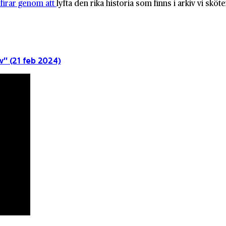
 firar genom att
lyfta den rika historia som finns i arkiv vi s
v" (21 feb 2024)