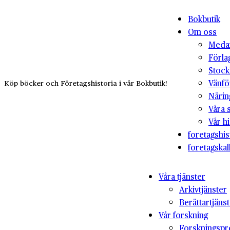
Bokbutik
Om oss
Medar
Förla
Stock
Vänfö
Köp böcker och Företagshistoria i vår Bokbutik!
Närin
Våra 
Vår hi
foretagshis
foretagskal
Våra tjänster
Arkivtjänster
Berättartjäns
Vår forskning
Forskningspr