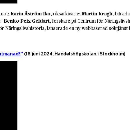
amot;
Karin Åström Iko
, riksarkivarie;
Martin Kragh
, biträd
r.
Benito Peix Geldart
, forskare på Centrum för Näringslivsh
ör Näringslivshistoria, lanserade en ny webbaserad söktjänst
r utmanad?"
(18 juni 2024, Handelshögskolan i Stockholm)