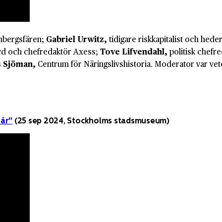
enbergsfären;
Gabriel Urwitz,
tidigare riskkapitalist och he
vd och chefredaktör Axess;
Tove Lifvendahl,
politisk chefr
 Sjöman,
Centrum för Näringslivshistoria. Moderator var ve
 år"
(25 sep 2024, Stockholms stadsmuseum)