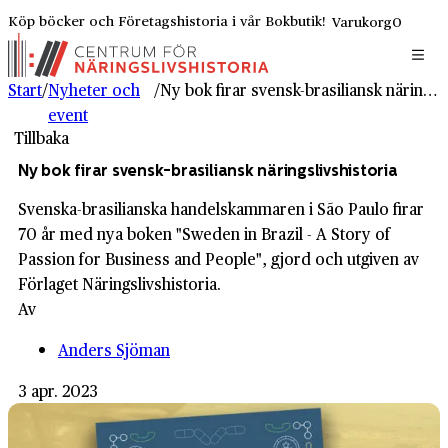
Köp böcker och Företagshistoria i vår Bokbutik!
Varukorg
0
Start
/
Nyheter och
/
Ny bok firar svensk-brasiliansk näringslivshistoria
event
Tillbaka
Ny bok firar svensk-brasiliansk näringslivshistoria
Svenska-brasilianska handelskammaren i São Paulo firar
70 år med nya boken "Sweden in Brazil - A Story of
Passion for Business and People", gjord och utgiven av
Förlaget Näringslivshistoria.
Av
Anders Sjöman
3 apr. 2023