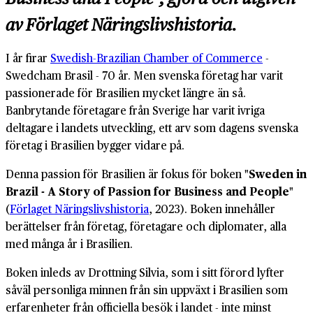
av Förlaget Näringslivshistoria.
I år firar
Swedish-Brazilian Chamber of Commerce
-
Swedcham Brasil - 70 år. Men svenska företag har varit
passionerade för Brasilien mycket längre än så.
B
anbrytande företagare från Sverige har varit ivriga
deltagare i landets utveckling, ett arv som dagens svenska
företag i Brasilien bygger vidare på.
Denna passion för Brasilien är fokus för boken "
Sweden in
Brazil - A Story of Passion for Business and People
"
(
Förlaget Näringslivshistoria
, 2023). Boken innehåller
berättelser från företag, företagare och diplomater, alla
med många år i Brasilien.
Boken inleds av Drottning Silvia, som i sitt förord lyfter
såväl personliga minnen från sin uppväxt i Brasilien som
erfarenheter från officiella besök i landet - inte minst