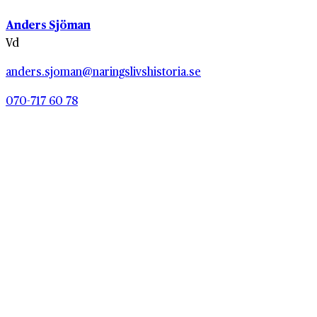
Anders Sjöman
Vd
anders.sjoman@naringslivshistoria.se
070-717 60 78