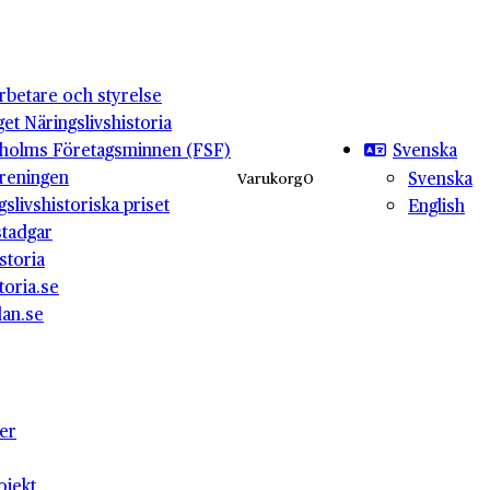
betare och styrelse
get Näringslivshistoria
Svenska
holms Företagsminnen (FSF)
reningen
Svenska
Varukorg
0
gslivshistoriska priset
English
stadgar
storia
toria.se
lan.se
ter
ojekt