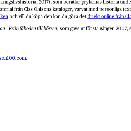
äringslivshistoria, 2017), som berättar prylarnas historia un
aterial från Clas Ohlsons kataloger, varvat med personliga tex
oken
och vill du köpa den kan du göra det
direkt online från C
son
-
Från fäboden till börsen
, som gavs ut första gången 2007, 
lson100.com
.