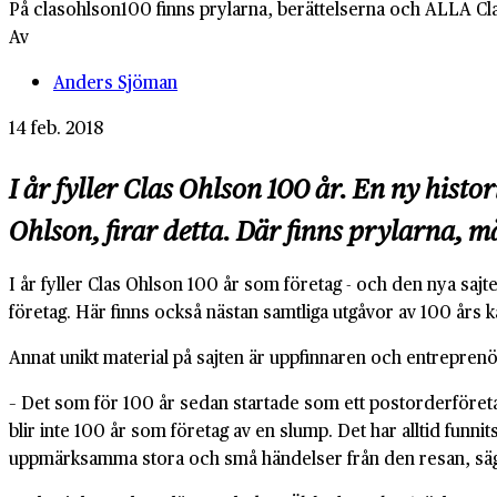
På clasohlson100 finns prylarna, berättelserna och ALLA Cla
Av
Anders Sjöman
14 feb. 2018
I år fyller Clas Ohlson 100 år. En ny hist
Ohlson, firar detta. Där finns prylarna, m
I år fyller Clas Ohlson 100 år som företag - och den nya sajt
företag. Här finns också nästan samtliga utgåvor av 100 års ka
Annat unikt material på sajten är uppfinnaren och entreprenö
– Det som för 100 år sedan startade som ett postorderföret
blir inte 100 år som företag av en slump. Det har alltid funni
uppmärksamma stora och små händelser från den resan, sä