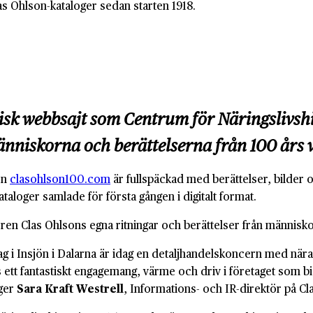
s Ohlson-kataloger sedan starten 1918.
orisk webbsajt som Centrum för Näringslivsh
änniskorna och berättelserna från 100 års 
en
clasohlson100.com
är fullspäckad med berättelser, bilder 
taloger samlade för första gången i digitalt format.
ren Clas Ohlsons egna ritningar och berättelser från människor
ag i Insjön i Dalarna är idag en detaljhandelskoncern med n
ts ett fantastiskt engagemang, värme och driv i företaget som bi
ger
Sara Kraft Westrell
, Informations- och IR-direktör på Cl