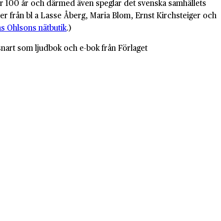
der 100 år och därmed även speglar det svenska samhällets
ter från bl a Lasse Åberg, Maria Blom, Ernst Kirchsteiger och
las Ohlsons nätbutik
.)
snart som ljudbok och e-bok från Förlaget