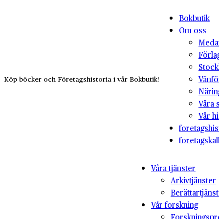
Bokbutik
Om oss
Medar
Förla
Stock
Vänfö
Köp böcker och Företagshistoria i vår Bokbutik!
Närin
Våra 
Vår hi
foretagshis
foretagskal
Våra tjänster
Arkivtjänster
Berättartjäns
Vår forskning
Forskningspr