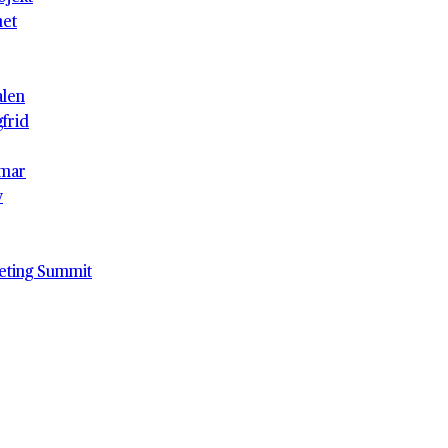
het
alen
gfrid
mar
v
eting Summit