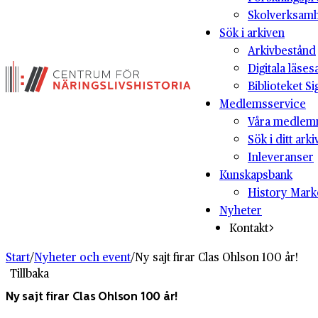
Skolverksam
Sök i arkiven
Arkivbestånd
Digitala läses
Biblioteket Si
Medlemsservice
Våra medlem
Sök i ditt arki
Inleveranser
Kunskapsbank
History Mark
Nyheter
Kontakt
Start
/
Nyheter och event
/
Ny sajt firar Clas Ohlson 100 år!
Tillbaka
Ny sajt firar Clas Ohlson 100 år!