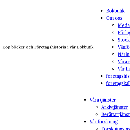
Bokbutik
Om oss
Medar
Förla
Stock
Vänfö
Köp böcker och Företagshistoria i vår Bokbutik!
Närin
Våra 
Vår hi
foretagshis
foretagskal
Våra tjänster
Arkivtjänster
Berättartjäns
Vår forskning
Forskningspr