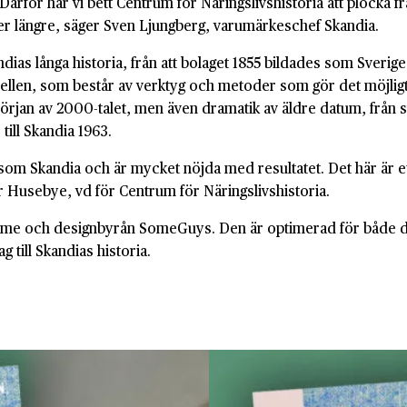
Därför har vi bett Centrum för Näringslivshistoria att plocka fra
nker längre, säger Sven Ljungberg, varumärkeschef Skandia.
dias långa historia, från att bolaget 1855 bildades som Sverig
odellen, som består av verktyg och metoder som gör det möjlig
 början av 2000-talet, men även dramatik av äldre datum, från 
till Skandia 1963.
 som Skandia och är mycket nöjda med resultatet. Det här är ett 
er Husebye, vd för Centrum för Näringslivshistoria.
me och designbyrån SomeGuys. Den är optimerad för både dator
 till Skandias historia.