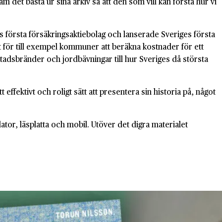
m det bästa ur sina arkiv så att den som vill kan förstå hur vi
es första försäkringsaktiebolag och lanserade Sveriges första
t för till exempel kommuner att beräkna kostnader för ett
stadsbränder och jordbävningar till hur Sveriges då största
effektivt och roligt sätt att presentera sin historia på, något
, läsplatta och mobil. Utöver det digra materialet