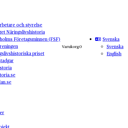
betare och styrelse
get Näringslivshistoria
Svenska
holms Företagsminnen (FSF)
reningen
Svenska
Varukorg
0
gslivshistoriska priset
English
stadgar
storia
toria.se
lan.se
ter
ojekt