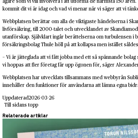
ägare som vi vill involvera i att utforma de närmsta 150 åren. 
kommit dit vi är idag och vad vi menar när vi säger att vi tä
Webbplatsen berättar om alla de viktigaste händelserna i Skan
livförsäkring, till 2000-talet och utvecklandet av Skandiam
utanförskap. Självklart ingår berättelserna om turbulensen i
försäkringsbolag Thule höll på att kollapsa men istället såldes 
− Vi är jätteglada att vi fått jobba med ett så spännande bolag
vi hoppas att fler företag får upp ögonen för, säger Alexand
Webbplatsen har utvecklats tillsammans med webbyrån Subli
innehåller den funktioner för användarna att lämna egna bidrag
Uppdaterad
2026-03-26
Till sidans topp
Relaterade artiklar