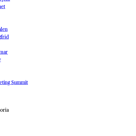
het
alen
gfrid
mar
v
eting Summit
oria