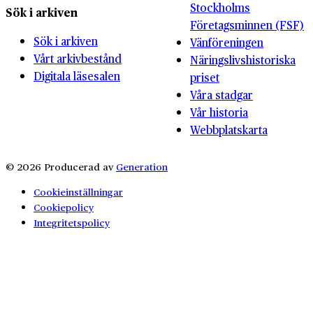
Stockholms
Sök i arkiven
Företagsminnen (FSF)
Sök i arkiven
Vänföreningen
Vårt arkivbestånd
Näringslivshistoriska
Digitala läsesalen
priset
Våra stadgar
Vår historia
Webbplatskarta
© 2026 Producerad av
Generation
Cookieinställningar
Cookiepolicy
Integritetspolicy