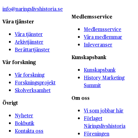
info@naringslivshistoria.se
Medlemsservice
Våra tjänster
Medlemsservice
Våra tjänster
Våra medlemmar
Arkivtjänster
Inleveranser
Berättartjänster
Kunskapsbank
Vår forskning
Kunskapsbank
Vår forskning
History Marketing
Forskningsprojekt
Summit
Skolverksamhet
Om oss
Övrigt
Vi som jobbar här
Nyheter
Förlaget
Bokbutik
Näringslivshistoria
Kontakta oss
Föreningen