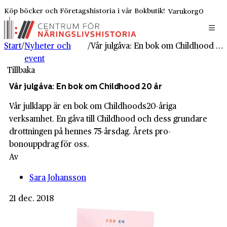
Köp böcker och Företagshistoria i vår Bokbutik!
Varukorg
0
Start
/
Nyheter och
/
Vår julgåva: En bok om Childhood 20 år
event
Tillbaka
Vår julgåva: En bok om Childhood 20 år
Vår julklapp är en bok om Childhoods20-åriga
verksamhet. En gåva till Childhood och dess grundare
drottningen på hennes 75-årsdag. Årets pro-
bonouppdrag för oss.
Av
Sara Johansson
21 dec. 2018