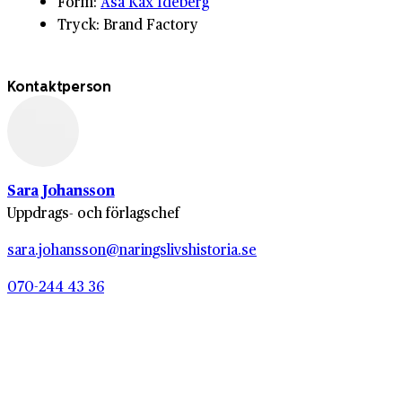
Form:
Åsa Kax Ideberg
Tryck: Brand Factory
Kontaktperson
Sara Johansson
Uppdrags- och förlagschef
sara.johansson@naringslivshistoria.se
070-244 43 36