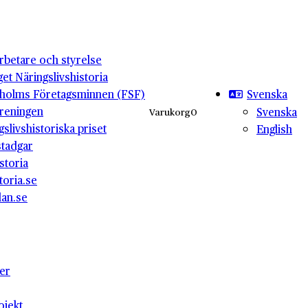
betare och styrelse
get Näringslivshistoria
Svenska
holms Företagsminnen (FSF)
reningen
Svenska
Varukorg
0
gslivshistoriska priset
English
stadgar
storia
toria.se
lan.se
ter
ojekt