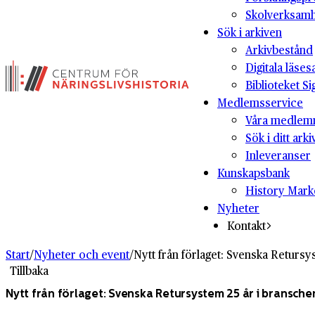
Skolverksam
Sök i arkiven
Arkivbestånd
Digitala läses
Biblioteket Si
Medlemsservice
Våra medlem
Sök i ditt arki
Inleveranser
Kunskapsbank
History Mark
Nyheter
Kontakt
Start
/
Nyheter och event
/
Nytt från förlaget: Svenska Retursy
Tillbaka
Nytt från förlaget: Svenska Retursystem 25 år i bransche