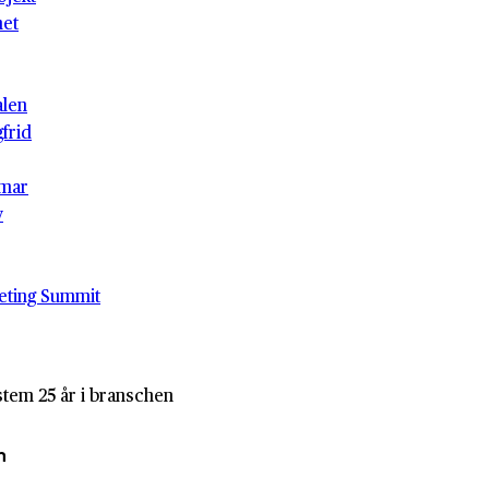
het
alen
gfrid
mar
v
eting Summit
stem 25 år i branschen
n