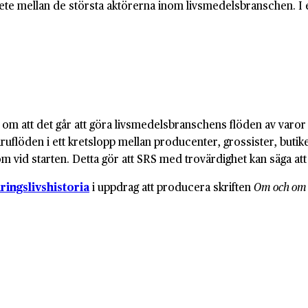
e mellan de största aktörerna inom livsmedelsbranschen. I en 
om att det går att göra livsmedelsbranschens flöden av varor 
varuflöden i ett kretslopp mellan producenter, grossister, buti
id starten. Detta gör att SRS med trovärdighet kan säga att c
ringslivshistoria
i uppdrag att producera skriften
Om och om 