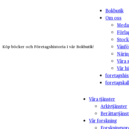
Bokbutik
Om oss
Medar
Förla
Stock
Vänfö
Köp böcker och Företagshistoria i vår Bokbutik!
Närin
Våra 
Vår hi
foretagshis
foretagskal
Våra tjänster
Arkivtjänster
Berättartjäns
Vår forskning
Forskningspr