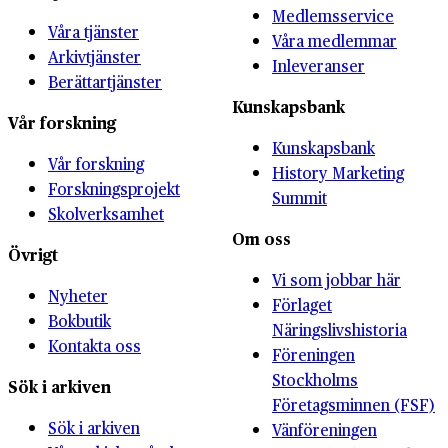
Medlemsservice
Våra tjänster
Våra medlemmar
Arkivtjänster
Inleveranser
Berättartjänster
Kunskapsbank
Vår forskning
Kunskapsbank
Vår forskning
History Marketing
Forskningsprojekt
Summit
Skolverksamhet
Om oss
Övrigt
Vi som jobbar här
Nyheter
Förlaget
Bokbutik
Näringslivshistoria
Kontakta oss
Föreningen
Stockholms
Sök i arkiven
Företagsminnen (FSF)
Sök i arkiven
Vänföreningen