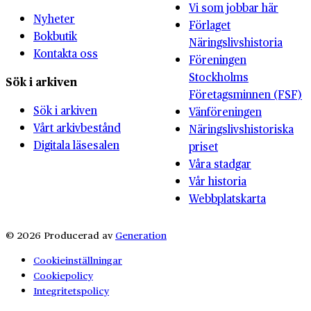
Vi som jobbar här
Nyheter
Förlaget
Bokbutik
Näringslivshistoria
Kontakta oss
Föreningen
Stockholms
Sök i arkiven
Företagsminnen (FSF)
Sök i arkiven
Vänföreningen
Vårt arkivbestånd
Näringslivshistoriska
Digitala läsesalen
priset
Våra stadgar
Vår historia
Webbplatskarta
© 2026 Producerad av
Generation
Cookieinställningar
Cookiepolicy
Integritetspolicy