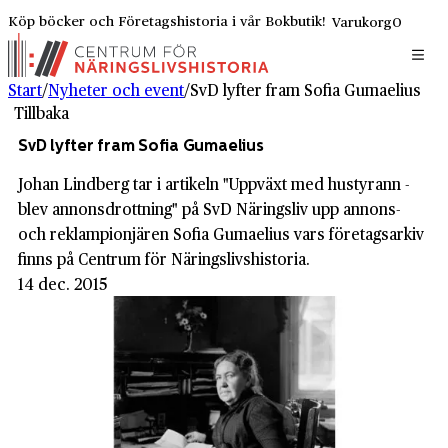
Köp böcker och Företagshistoria i vår Bokbutik!
Varukorg
0
Start
/
Nyheter och event
/
SvD lyfter fram Sofia Gumaelius
Tillbaka
SvD lyfter fram Sofia Gumaelius
Johan Lindberg tar i artikeln "Uppväxt med hustyrann -
blev annonsdrottning" på SvD Näringsliv upp annons-
och reklampionjären Sofia Gumaelius vars företagsarkiv
finns på Centrum för Näringslivshistoria.
14 dec. 2015