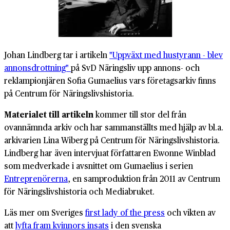
Johan Lindberg tar i artikeln
"Uppväxt med hustyrann - blev
annonsdrottning"
på SvD Näringsliv upp annons- och
reklampionjären Sofia Gumaelius vars företagsarkiv finns
på Centrum för Näringslivshistoria.
Materialet till artikeln
kommer till stor del från
ovannämnda arkiv och har sammanställts med hjälp av bl.a.
arkivarien Lina Wiberg på Centrum för Näringslivshistoria.
Lindberg har även intervjuat författaren Ewonne Winblad
som medverkade i avsnittet om Gumaelius i serien
Entreprenörerna
, en samproduktion från 2011 av Centrum
för Näringslivshistoria och Mediabruket.
Läs mer om Sveriges
first lady of the press
och vikten av
att
lyfta fram kvinnors insats
i den svenska