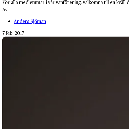
För alla medlemmar i vår vänförening: välkomna till en kväll 
Av
Anders Sjöman
7 feb. 2017