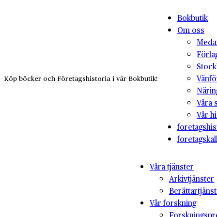
Bokbutik
Om oss
Medar
Förla
Stock
Vänfö
Köp böcker och Företagshistoria i vår Bokbutik!
Närin
Våra 
Vår hi
foretagshis
foretagskal
Våra tjänster
Arkivtjänster
Berättartjäns
Vår forskning
Forskningspr