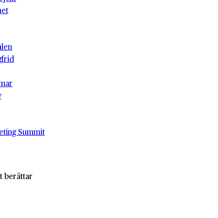
het
alen
gfrid
mar
v
eting Summit
t berättar