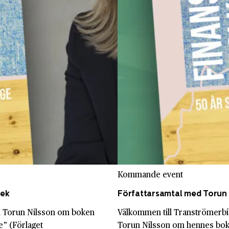
Kommande event
tek
Författarsamtal med Torun 
ed Torun Nilsson om boken
Välkommen till Tranströmerbi
e” (Förlaget
Torun Nilsson om hennes bok