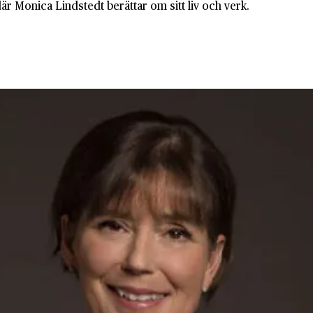
där Monica Lindstedt berättar om sitt liv och verk.