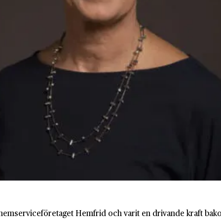
 hemserviceföretaget Hemfrid och varit en drivande kraft bako