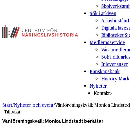
Skolverksam
Sök i arkiven
Arkivbestånd
Digitala läses
Biblioteket Si
Medlemsservice
Våra medlem
Sök i ditt arki
Inleveranser
Kunskapsbank
History Mark
Nyheter
Kontakt
Start
/
Nyheter och event
/
Vänföreningskväll: Monica Lindsted
Tillbaka
Vänföreningskväll: Monica Lindstedt berättar