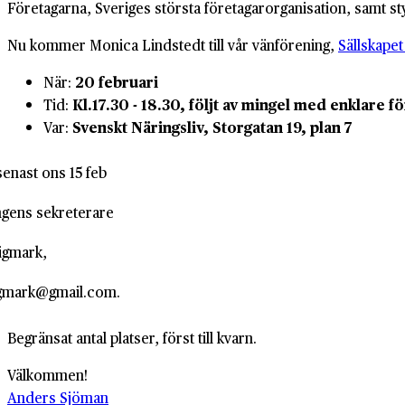
Företagarna, Sveriges största företagarorganisation, samt s
Nu kommer Monica Lindstedt till vår vänförening,
Sällskapet
När:
20 februari
Tid:
Kl.17.30 - 18.30, följt av mingel med enklare f
Var:
Svenskt Näringsliv, Storgatan 19, plan 7
enast ons 15 feb
ingens sekreterare
tigmark,
igmark@gmail.com.
Begränsat antal platser, först till kvarn.
Välkommen!
Anders Sjöman