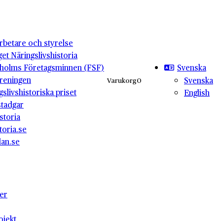
betare och styrelse
get Näringslivshistoria
Svenska
holms Företagsminnen (FSF)
reningen
Svenska
Varukorg
0
gslivshistoriska priset
English
stadgar
storia
toria.se
lan.se
ter
ojekt