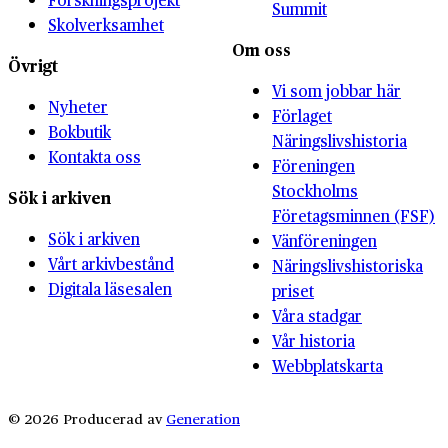
Summit
Skolverksamhet
Om oss
Övrigt
Vi som jobbar här
Nyheter
Förlaget
Bokbutik
Näringslivshistoria
Kontakta oss
Föreningen
Stockholms
Sök i arkiven
Företagsminnen (FSF)
Sök i arkiven
Vänföreningen
Vårt arkivbestånd
Näringslivshistoriska
Digitala läsesalen
priset
Våra stadgar
Vår historia
Webbplatskarta
© 2026 Producerad av
Generation