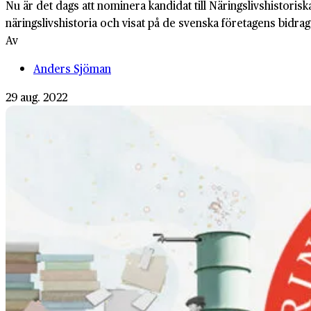
Nu är det dags att nomi­nera kandidat till Närings­livs­histo­
närings­livs­historia och visat på de svenska före­tagens bidra
Av
Anders Sjöman
29 aug. 2022