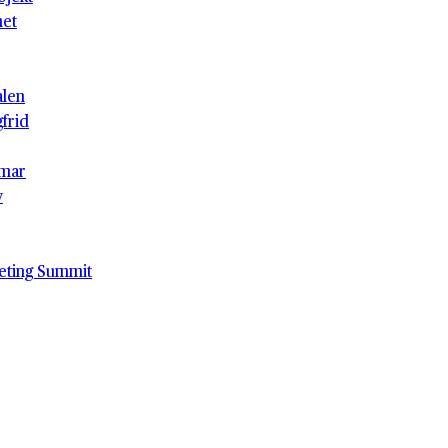
het
alen
gfrid
mar
v
eting Summit