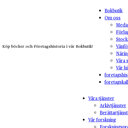
Bokbutik
Om oss
Medar
Förla
Stock
Vänfö
Köp böcker och Företagshistoria i vår Bokbutik!
Närin
Våra 
Vår hi
foretagshis
foretagskal
Våra tjänster
Arkivtjänster
Berättartjäns
Vår forskning
Forskningspr