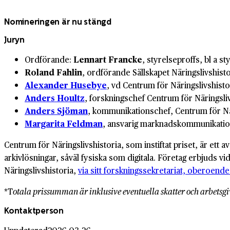
Nomineringen är nu stängd
Juryn
Ordförande:
Lennart Francke
, styrelseproffs, bl a 
Roland Fahlin
, ordförande Sällskapet Näringslivshisto
Alexander Husebye
, vd Centrum för Näringslivshisto
Anders Houltz
, forskningschef Centrum för Näringsli
Anders Sjöman
, kommunikationschef, Centrum för Nä
Margarita Feldman
, ansvarig marknadskommunikation
Centrum för Näringslivshistoria, som instiftat priset, är ett a
arkivlösningar, såväl fysiska som digitala. Företag erbjuds v
Näringslivshistoria,
via sitt forskningssekretariat, oberoende
*T
otala prissumman är inklusive eventuella skatter och arbetsgi
Kontaktperson