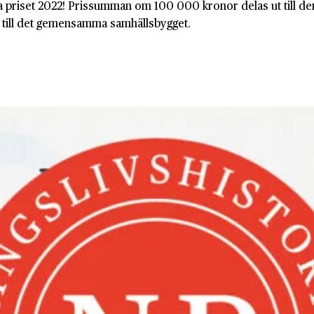
riska priset 2022! Pris­summan om 100 000 kronor delas ut till d
g till det gemen­samma samhälls­bygget.