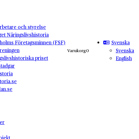
betare och styrelse
get Näringslivshistoria
Svenska
holms Företagsminnen (FSF)
reningen
Svenska
Varukorg
0
gslivshistoriska priset
English
stadgar
storia
toria.se
lan.se
ter
ojekt