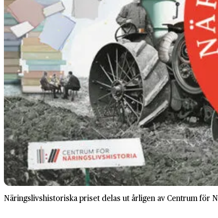
Näringslivshistoriska priset delas ut årligen av Centrum för N