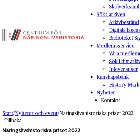
Skolverksam
Sök i arkiven
Arkivbestånd
Digitala läses
Biblioteket Si
Medlemsservice
Våra medlem
Sök i ditt arki
Inleveranser
Kunskapsbank
History Mark
Nyheter
Kontakt
Start
/
Nyheter och event
/
Näringslivshistoriska priset 2022
Tillbaka
Näringslivshistoriska priset 2022