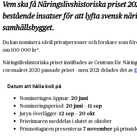
Vem ska få Näringslivshistoriska priset 2
bestående insatser för att lyfta svensk nä
samhällsbygget.
Du kan nominera såväl privatpersoner och forskare som före
om 100 000 kr*.
Näringslivshistoriska priset instiftades av Centrum för Närin
coronaåret 2020 pausade priset - men 2021 delades det av
E
Datum att hålla koll på
Nomineringen öppnar:
20 juni
Nomineringsperiod:
20 juni – 11 sep
Juryn överlägger:
12 sep – 20 okt
Prisvinnaren meddelas i slutet av oktober
Prismottagaren presenteras
7 november
på prisutd