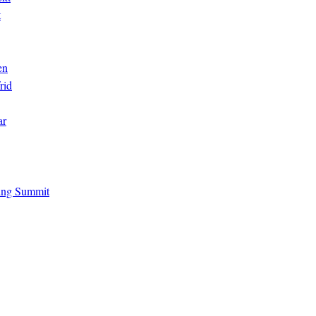
t
en
rid
ar
ing Summit