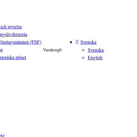
och styrelse
ngslivshistoria
Svenska
Företagsminnen (FSF)
en
Svenska
Varukorg
0
toriska priset
English
ekt