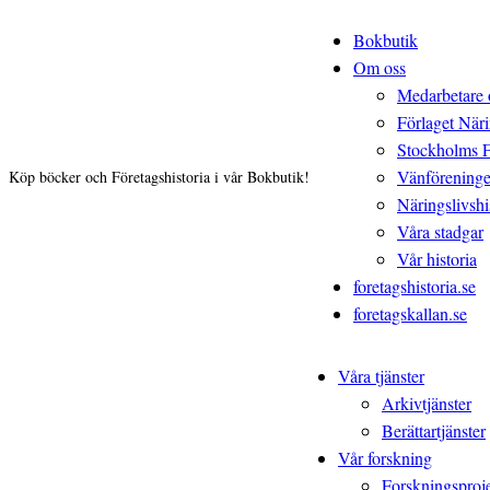
Bokbutik
Om oss
Medarbetare 
Förlaget Näri
Stockholms 
Vänförening
Köp böcker och Företagshistoria i vår Bokbutik!
Näringslivshis
Våra stadgar
Vår historia
foretagshistoria.se
foretagskallan.se
Våra tjänster
Arkivtjänster
Berättartjänster
Vår forskning
Forskningsproj