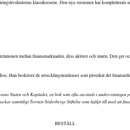
ingslivshistorias klassikerserie. Den nya versionen har kompletterats ne
relationen mellan finansmarknaden, dess aktörer och staten. Den ger ock
dess. Han beskriver de utvecklingstendenser som påverkat det finansiella s
ns Staten och Kapitalet, en bok som ofta används i undervisningen på hö
ackar samtidigt Torsten Söderbergs Stiftelse som hjälpt till med att fin
BESTÄLL