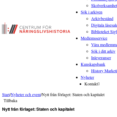
Skolverksamhe
Sök i arkiven
Arkivbestånd
Digitala läsesal
Biblioteket Sigf
Medlemsservice
Våra medlemm
Sök i ditt arkiv
Inleveranser
Kunskapsbank
History Market
Nyheter
Kontakt
Start
/
Nyheter och event
/
Nytt från förlaget: Staten och kapitalet
Tillbaka
Nytt från förlaget: Staten och kapitalet