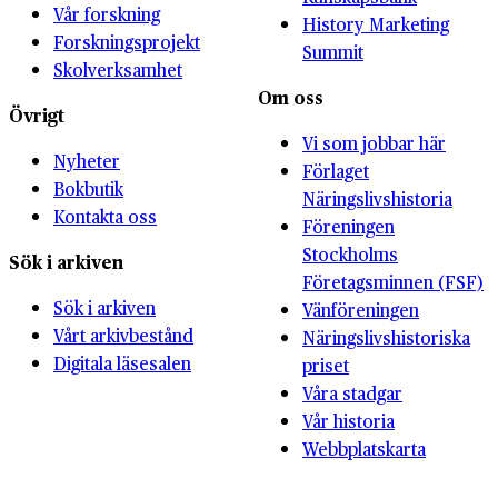
Vår forskning
History Marketing
Forskningsprojekt
Summit
Skolverksamhet
Om oss
Övrigt
Vi som jobbar här
Nyheter
Förlaget
Bokbutik
Näringslivshistoria
Kontakta oss
Föreningen
Stockholms
Sök i arkiven
Företagsminnen (FSF)
Sök i arkiven
Vänföreningen
Vårt arkivbestånd
Näringslivshistoriska
Digitala läsesalen
priset
Våra stadgar
Vår historia
Webbplatskarta