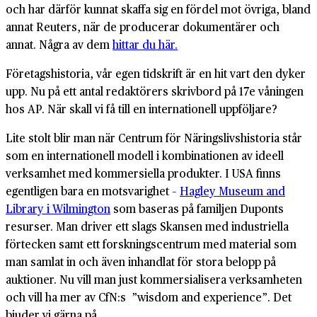
och har därför kunnat skaffa sig en fördel mot övriga, bland
annat Reuters, när de producerar dokumentärer och
annat. Några av dem
hittar du här.
Företagshistoria, vår egen tidskrift är en hit vart den dyker
upp. Nu på ett antal redaktörers skrivbord på 17e våningen
hos AP. När skall vi få till en internationell uppföljare?
Lite stolt blir man när Centrum för Näringslivshistoria står
som en internationell modell i kombinationen av ideell
verksamhet med kommersiella produkter. I USA finns
egentligen bara en motsvarighet –
Hagley Museum and
Library i Wilmington
som baseras på familjen Duponts
resurser. Man driver ett slags Skansen med industriella
förtecken samt ett forskningscentrum med material som
man samlat in och även inhandlat för stora belopp på
auktioner. Nu vill man just kommersialisera verksamheten
och vill ha mer av CfN:s ”wisdom and experience”. Det
bjuder vi gärna på.