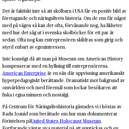
Det är faktiskt inte så att skolbarn i USA får en positiv bild av
företagande och näringslivets historia. Om de ens får något
med på vägen så kan det ofta, förvånande nog, ha likheter
med hur det såg ut i svenska skolböcker för ett par år
sedan. Ofta nog kan entreprenören skildras som girig och
styrd enbart av egenintressen.
Inte konstigt då att man på Museum om American History
kompenserar med en hyllning till entreprenörerna.
American Enterprise
är en sån där uppvisning amerikanskt
hyperpedagogiskt berättande. Dramatiskt mot bakgrund av
omvärlden och med föremål som lockar besökaren att
fiska i egna minnen och nostalgi.
På Centrum för Näringslivshistoria gästades vi i höstas av
Radu Ioanid som berättade om hur man dokumenterar
förintelsen på
United States Holocaust Museum
.
Fortfarande väntar nya material på att upptäckas och en