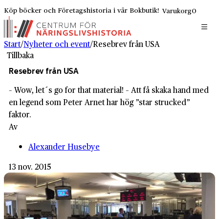
Köp böcker och Företagshistoria i vår Bokbutik!
Varukorg
0
Start
/
Nyheter och event
/
Resebrev från USA
Tillbaka
Resebrev från USA
– Wow, let´s go for that material! – Att få skaka hand med
en legend som Peter Arnet har hög ”star strucked”
faktor.
Av
Alexander Husebye
13 nov. 2015