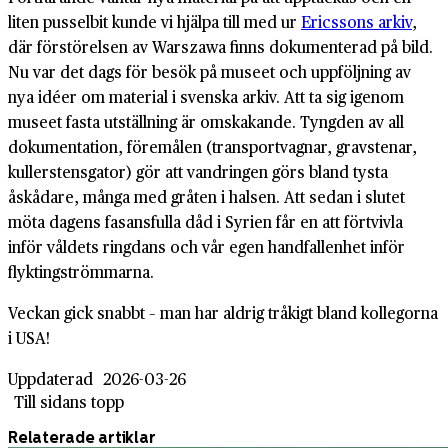
liten pusselbit kunde vi hjälpa till med ur
Ericssons arkiv
,
där förstörelsen av Warszawa finns dokumenterad på bild.
Nu var det dags för besök på museet och uppföljning av
nya idéer om material i svenska arkiv. Att ta sig igenom
museet fasta utställning är omskakande. Tyngden av all
dokumentation, föremålen (transportvagnar, gravstenar,
kullerstensgator) gör att vandringen görs bland tysta
åskådare, många med gråten i halsen. Att sedan i slutet
möta dagens fasansfulla dåd i Syrien får en att förtvivla
inför våldets ringdans och vår egen handfallenhet inför
flyktingströmmarna.
Veckan gick snabbt – man har aldrig tråkigt bland kollegorna
i USA!
Uppdaterad
2026-03-26
Till sidans topp
Relaterade artiklar