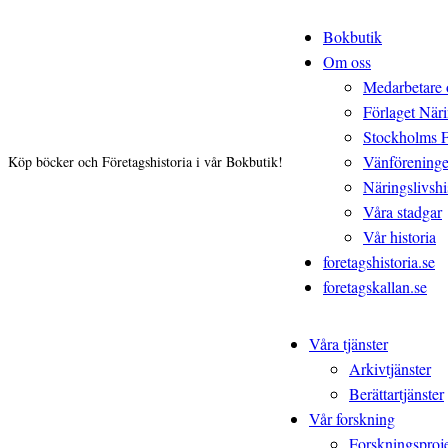
Bokbutik
Om oss
Medarbetare 
Förlaget Näri
Stockholms 
Vänförening
Köp böcker och Företagshistoria i vår Bokbutik!
Näringslivshis
Våra stadgar
Vår historia
foretagshistoria.se
foretagskallan.se
Våra tjänster
Arkivtjänster
Berättartjänster
Vår forskning
Forskningsproj