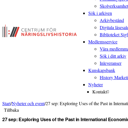
Skolverksamhe
Sök i arkiven
Arkivbestånd
Digitala läsesal
Biblioteket Sigf
Medlemsservice
Våra medlemm
Sök i ditt arkiv
Inleveranser
Kunskapsbank
History Market
Nyheter
Kontakt
Start
/
Nyheter och event
/
27 sep: Exploring Uses of the Past in Inter­n
Tillbaka
27 sep: Exploring Uses of the Past in Inter­na­tional Econom