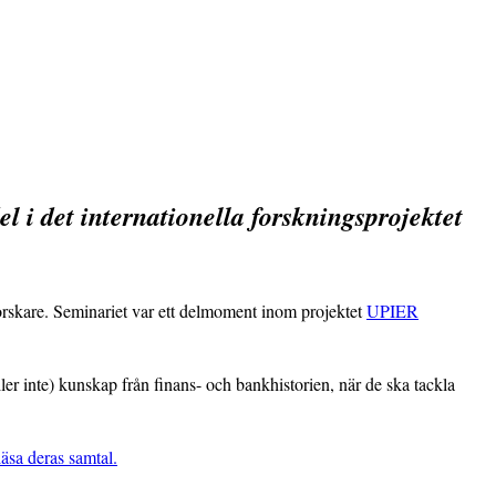
l i det internationella forskningsprojektet
orskare. Seminariet var ett delmoment inom projektet
UPIER
er inte) kunskap från finans- och bankhistorien, när de ska tackla
äsa deras samtal.