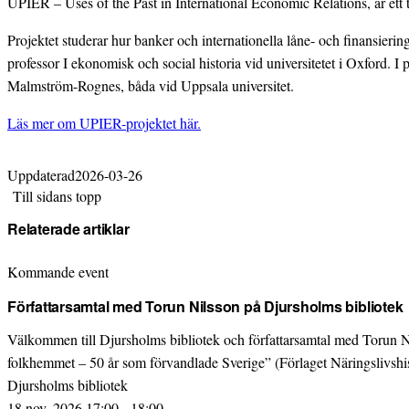
UPIER – Uses of the Past in International Economic Relations, är ett 
Projektet studerar hur banker och internationella låne- och finansiering
professor I ekonomisk och social historia vid universitetet i Oxford. I 
Malmström-Rognes, båda vid Uppsala universitet.
Läs mer om UPIER-projektet här.
Uppdaterad
2026-03-26
Till sidans topp
Relaterade artiklar
Kommande event
Författarsamtal med Torun Nilsson på Djursholms bibliotek
Välkommen till Djursholms bibliotek och författarsamtal med Torun 
folkhemmet – 50 år som förvandlade Sverige” (Förlaget Näringslivshis
Djursholms bibliotek
18 nov. 2026 17:00 - 18:00