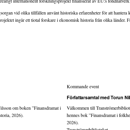
treårigt internationellt forskningsprojekt finansierat av EU:s fondnätv
sorgan vid olika tillfällen använt historiska erfarenheter för att hantera
projektet ingår ett tiotal forskare i ekonomisk historia från olika länder
Kommande event
Författarsamtal med Torun Ni
Nilsson om boken ”Finansdramat i
Välkommen till Tranströmerbiblio
toria, 2026).
hennes bok ”Finansdramat i folkhe
2026).
Tranströmerbiblioteket