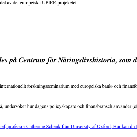
om del av det europeiska UPIER-projeketet
es på Centrum för Näringslivshistoria, som de
t internationellt forskningsseminarium med europeiska bank- och finansf
vå, undersöker hur dagens policyskapare och finansbransch använder (ell
f, professor Catherine Schenk från University of Oxford, Här kan du l