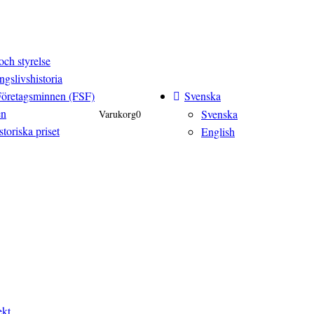
och styrelse
ngslivshistoria
Svenska
Företagsminnen (FSF)
en
Svenska
Varukorg
0
toriska priset
English
ekt