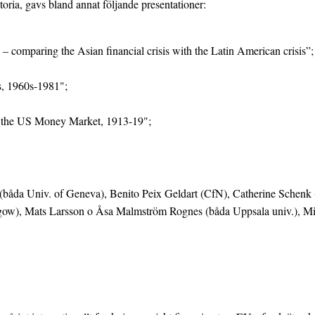
toria, gavs bland annat följande presentationer:
s – comparing the Asian financial crisis with the Latin American crisis”;
s, 1960s-1981";
d the US Money Market, 1913-19";
åda Univ. of Geneva), Benito Peix Geldart (CfN), Catherine Schenk (Un
w), Mats Larsson o Åsa Malmström Rognes (båda Uppsala univ.), Mika