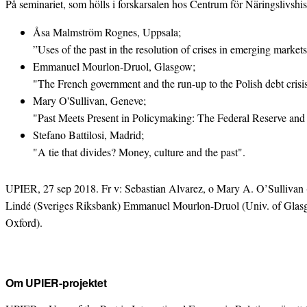
På seminariet, som hölls i forskarsalen hos Centrum för Näringslivshis
Åsa Malmström Rognes, Uppsala;
”Uses of the past in the resolution of crises in emerging market
Emmanuel Mourlon-Druol, Glasgow;
"The French government and the run-up to the Polish debt crisi
Mary O'Sullivan, Geneve;
"Past Meets Present in Policymaking: The Federal Reserve an
Stefano Battilosi, Madrid;
"A tie that divides? Money, culture and the past".
UPIER, 27 sep 2018. Fr v: Sebastian Alvarez, o Mary A. O’Sullivan (b
Lindé (Sveriges Riksbank) Emmanuel Mourlon-Druol (Univ. of Glasgo
Oxford).
Om UPIER-projektet